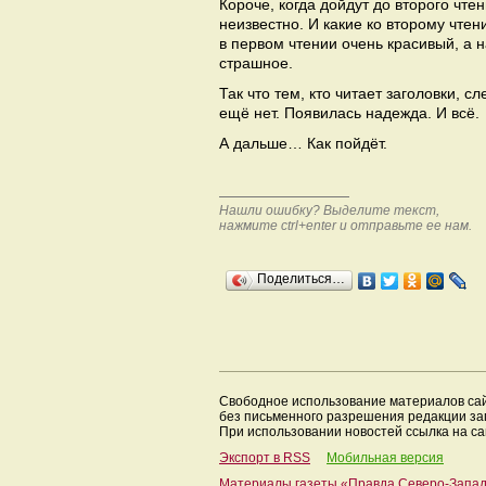
Короче, когда дойдут до второго чте
неизвестно. И какие ко второму чтен
в первом чтении очень красивый, а 
страшное.
Так что тем, кто читает заголовки, с
ещё нет. Появилась надежда. И всё.
А дальше… Как пойдёт.
Нашли ошибку? Выделите текст,
нажмите ctrl+enter и отправьте ее нам.
Поделиться…
Свободное использование материалов са
без письменного разрешения редакции з
При использовании новостей ссылка на са
Экспорт в RSS
Мобильная версия
Материалы газеты «Правда Северо-Запа