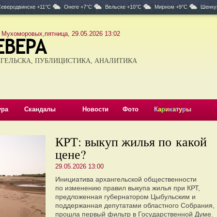
еверодвинске +11°C
Онеге +7°C
Вельске +10°C
Мирном +9°C
Шенку
 Мухоморовых,пятница, 29.05.2026 13:02
ГЕЛЬСКА, ПУБЛИЦИСТИКА, АНАЛИТИКА
ура
Скандалы
Новости
Фото
К
а
р
и
к
а
т
у
р
ы
КРТ: выкуп жилья по какой
цене?
29.05.2026 13:00
Инициатива архангельской общественности
по изменению правил выкупа жилья при КРТ,
предложенная губернатором Цыбульским и
поддержанная депутатами областного Собрания,
прошла первый фильтр в Государственной Думе.