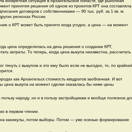
ла конкретная ситуация в Архангельской области, где рыночная
омент принятия решения об одном из проектов КРТ она составляла
подписания договоров с собственниками — 90 тыс. руб. за 1 кв. м.
других регионах России.
ние о КРТ может быть принято когда угодно, а цена — на момент
гда цена определялась на день решения о создании КРТ,
ать затраты. То теперь, когда цена выкупа неизвестна, рассчитать
г тянуть с выкупом и это ему было если не выгодно, то, по крайне
орится.
ородах как Архангельск стоимость квадратов заоблачная. И вот
бы цена выкупа на момент сделки оказалась бы ниже цены
в пользу народу, но и в пользу застройщикам и вообще полезное дл
ко в первом чтении.
ит на каникулы, потом выборы. Потом — уже осенью формирование