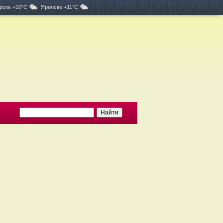
рске +10°C
Яренске +11°C