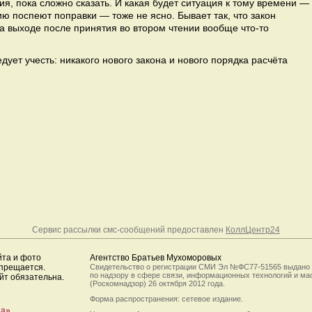
ния, пока сложно сказать. И какая будет ситуация к тому времени —
ию поспеют поправки — тоже не ясно. Бывает так, что закон
на выходе после принятия во втором чтении вообще что-то
ледует учесть: никакого нового закона и нового порядка расчёта
Сервис рассылки смс-сообщений предоставлен
КоллЦентр24
йта и фото
Агентство Братьев Мухоморовых
апрещается.
Свидетельство о регистрации СМИ Эл №ФС77-51565 выдано
по надзору в сфере связи, информационных технологий и м
йт обязательна.
(Роскомнадзор) 26 октября 2012 года.
Форма распространения: сетевое издание.
да»