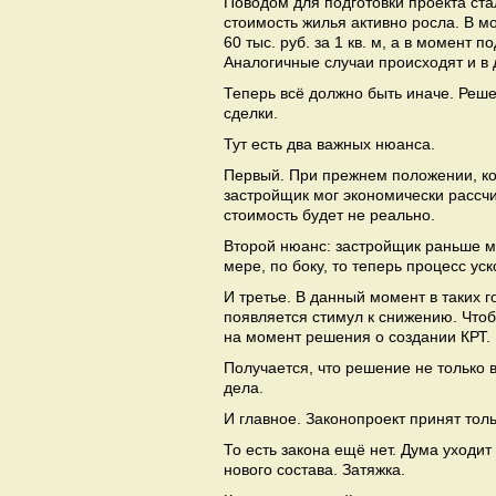
Поводом для подготовки проекта ста
стоимость жилья активно росла. В м
60 тыс. руб. за 1 кв. м, а в момент 
Аналогичные случаи происходят и в 
Теперь всё должно быть иначе. Реше
сделки.
Тут есть два важных нюанса.
Первый. При прежнем положении, ко
застройщик мог экономически рассчит
стоимость будет не реально.
Второй нюанс: застройщик раньше мо
мере, по боку, то теперь процесс уск
И третье. В данный момент в таких г
появляется стимул к снижению. Что
на момент решения о создании КРТ.
Получается, что решение не только 
дела.
И главное. Законопроект принят толь
То есть закона ещё нет. Дума уход
нового состава. Затяжка.