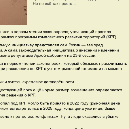
Но не всё так просто…
няли в первом чтении законопроект, уточняющий правила
 рамках программы комплексного развития территорий (КРТ).
льную инициативу представлял сам Рожин — зампред
ти. А сама законодательная инициатива о внесении изменений
ана депутатами Архоблсобрания на 23-й сессии.
ки в первом чтении законопроект, который обязывает рассчитывать
при расселении по КРТ с учетом рыночной стоимости на момент
щик и житель скрепляют договорённости.
уществующей пока ещё норме размер возмещения определяется
ия решения о КРТ.
попал под КРТ, могло быть принято в 2022 году (рыночная цена
щиком вы встретились в 2025 году, когда цена уже иная. Выше.
вело к протестам, конфликтам. Ну, и люди оказались в убытке