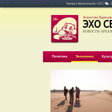
Завтра в
Архангельске +12°C
С
Агентство Братьев
18+
НОВОСТИ АРХАН
Политика
Экономика
Культ