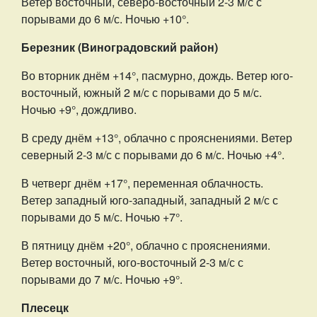
Ветер восточный, северо-восточный 2-3 м/с с
порывами до 6 м/с. Ночью +10°.
Березник (Виноградовский район)
Во вторник днём +14°, пасмурно, дождь. Ветер юго-
восточный, южный 2 м/с с порывами до 5 м/с.
Ночью +9°, дождливо.
В среду днём +13°, облачно с прояснениями. Ветер
северный 2-3 м/с с порывами до 6 м/с. Ночью +4°.
В четверг днём +17°, переменная облачность.
Ветер западный юго-западный, западный 2 м/с с
порывами до 5 м/с. Ночью +7°.
В пятницу днём +20°, облачно с прояснениями.
Ветер восточный, юго-восточный 2-3 м/с с
порывами до 7 м/с. Ночью +9°.
Плесецк