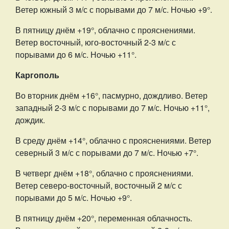
Ветер южный 3 м/с с порывами до 7 м/с. Ночью +9°.
В пятницу днём +19°, облачно с прояснениями.
Ветер восточный, юго-восточный 2-3 м/с с
порывами до 6 м/с. Ночью +11°.
Каргополь
Во вторник днём +16°, пасмурно, дождливо. Ветер
западный 2-3 м/с с порывами до 7 м/с. Ночью +11°,
дождик.
В среду днём +14°, облачно с прояснениями. Ветер
северный 3 м/с с порывами до 7 м/с. Ночью +7°.
В четверг днём +18°, облачно с прояснениями.
Ветер северо-восточный, восточный 2 м/с с
порывами до 5 м/с. Ночью +9°.
В пятницу днём +20°, переменная облачность.