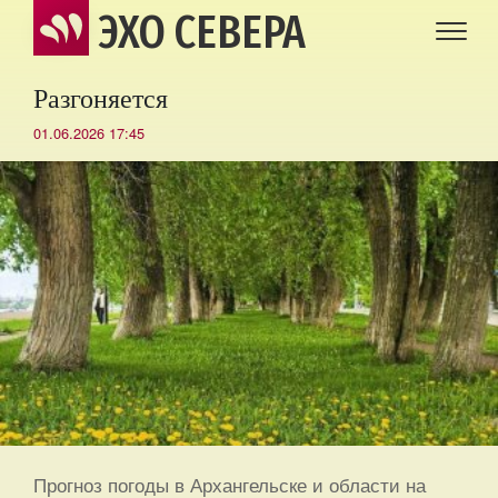
ЭХО СЕВЕРА
Разгоняется
01.06.2026 17:45
Прогноз погоды в Архангельске и области на