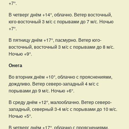
+7°.
В четверг днём +14°, облачно. Ветер восточный,
юго-восточный 3 м/с с порывами до 7 м/с. Ночью
+7°.
В пятницу днём +17°, пасмурно. Ветер юго-
восточный, восточный 3 м/с с порывами до 8 м/с.
Ночью +9°.
Онега
Во вторник днём +10°, облачно с прояснениями,
дождливо. Ветер северо-западный 4 м/с с
порывами до 9 м/с. Ночью +6°.
В среду днём +12°, малооблачно. Ветер северо-
западный, северный 3-4 м/с с порывами до 10 м/с.
Ночью +5°.
В четверг днём +17°, облачно с прояснениями.