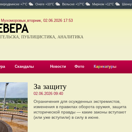
веродвинске +7°C
Онеге +10°C
Вельске +17°C
Мирном +12°C
Шенку
 Мухоморовых,вторник, 02.06.2026 17:53
ГЕЛЬСКА, ПУБЛИЦИСТИКА, АНАЛИТИКА
ура
Скандалы
Новости
Фото
К
а
р
и
к
а
т
у
р
ы
За защиту
02.06.2026 09:40
Ограничения для осужденных экстремистов,
изменения в правилах оборота оружия, защита
исторической правды — какие законы вступают
(или уже вступили) в силу в июне.