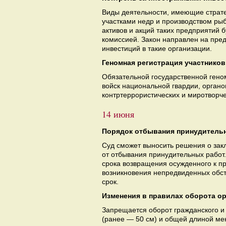
Виды деятельности, имеющие страт
участками недр и производством ры
активов и акций таких предприятий 
комиссией. Закон направлен на пре
инвестиций в такие организации.
Геномная регистрация участнико
Обязательной государственной гено
войск национальной гвардии, органо
контртеррористических и миротворч
14 июня
Порядок отбывания принудитель
Суд сможет выносить решения о зак
от отбывания принудительных работ.
срока возвращения осужденного к п
возникновения непредвиденных обст
срок.
Изменения в правилах оборота о
Запрещается оборот гражданского и
(ранее — 50 см) и общей длиной ме