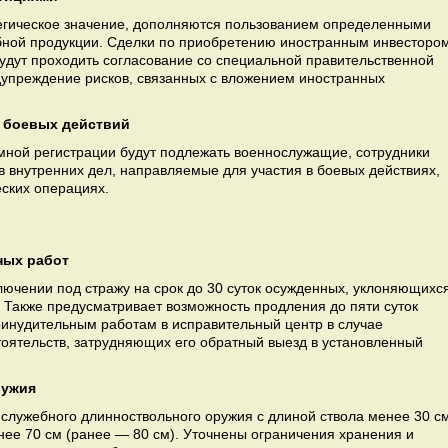
егическое значение, дополняются пользованием определенными
бной продукции. Сделки по приобретению иностранным инвесторо
будут проходить согласование со специальной правительственной
дупреждение рисков, связанных с вложением иностранных
в боевых действий
мной регистрации будут подлежать военнослужащие, сотрудники
в внутренних дел, направляемые для участия в боевых действиях,
еских операциях.
ных работ
лючении под стражу на срок до 30 суток осужденных, уклоняющихс
 Также предусматривает возможность продления до пяти суток
ринудительным работам в исправительный центр в случае
оятельств, затрудняющих его обратный выезд в установленный
ружия
 служебного длинноствольного оружия с длиной ствола менее 30 с
нее 70 см (ранее — 80 см). Уточнены ограничения хранения и