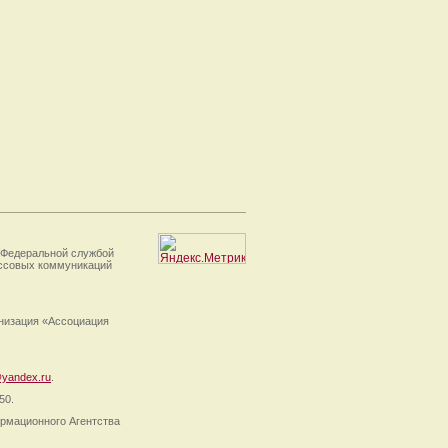
 Федеральной службой
ассовых коммуникаций
анизация «Ассоциация
yandex.ru
.
50.
рмационного Агентства