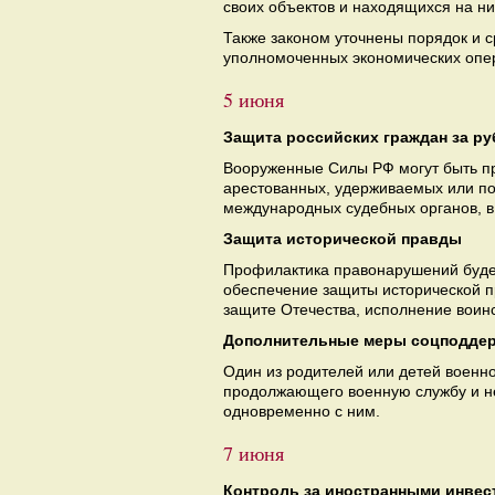
своих объектов и находящихся на ни
Также законом уточнены порядок и 
уполномоченных экономических опер
5 июня
Защита российских граждан за р
Вооруженные Силы РФ могут быть пр
арестованных, удерживаемых или п
международных судебных органов, в 
Защита исторической правды
Профилактика правонарушений будет
обеспечение защиты исторической п
защите Отечества, исполнение воин
Дополнительные меры соцподде
Один из родителей или детей военно
продолжающего военную службу и не
одновременно с ним.
7 июня
Контроль за иностранными инве