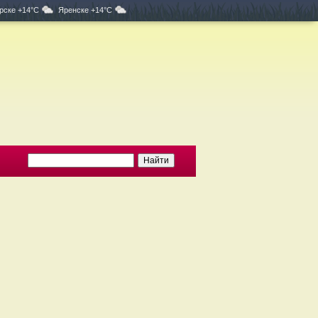
рске +14°C
Яренске +14°C