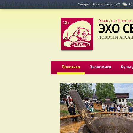
Завтра в
Архангельске +7°C
Се
Агентство Братьев
18+
НОВОСТИ АРХАН
Политика
Экономика
Культ