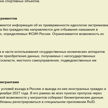
не спортивных объектов.
тремистов
меется информация об их приверженности идеологии экстремизма
а без гражданства направляются для отбывания наказания в
х, определяемых ФСИН России. Ограничивается возможность их
 в части использования государственных космических аппаратов.
вия приобретения данных, получаемых с негосударственных
 госвласти, местного самоуправления, подведомственных им
мигрантами
условий въезда в Россию и выезда из нее иностранных граждан и
екабря 2027 года. В его рамках во всех пунктах пропуска через
ской возможности у мигрантов собирают биометрические данные.
обязаны регистрироваться в специальном приложении RuID.