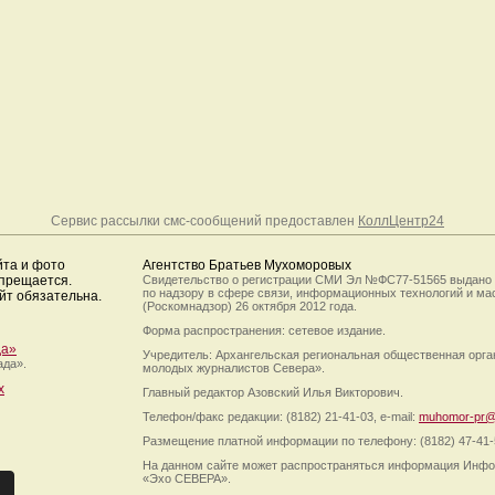
Сервис рассылки смс-сообщений предоставлен
КоллЦентр24
йта и фото
Агентство Братьев Мухоморовых
апрещается.
Свидетельство о регистрации СМИ Эл №ФС77-51565 выдано
по надзору в сфере связи, информационных технологий и м
йт обязательна.
(Роскомнадзор) 26 октября 2012 года.
Форма распространения: сетевое издание.
да»
Учредитель: Архангельская региональная общественная орг
ада».
молодых журналистов Севера».
х
Главный редактор Азовский Илья Викторович.
Телефон/факс редакции: (8182) 21-41-03, e-mail:
muhomor-pr@
Размещение платной информации по телефону: (8182) 47-41-
На данном сайте может распространяться информация Инфо
«Эхо СЕВЕРА».