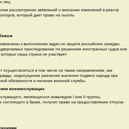
х лиц.
сроки рассмотрения заявлений о внесении изменений в реестр
аторов, который дает право на льготы.
убежом
ивлечены к выполнению задач по защите российских граждан,
одвергаемых преследованию по решениям иностранных судов или
которых наша страна не участвует.
 осуществляться в том числе по таким направлениям, как
равды, недопущение умаления значения подвига народа при
ской обязанности и несение военной службы.
ржки военнослужащих
служащего, являющегося инвалидом I или II группы,
 состоящего в браке, получит право на предоставление отпуска
стициями