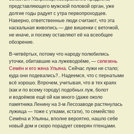
представляющего мужской половой орган, уже
долгие годы радует с утра первопроходцев.
Наверно, ответственные люди считают, что эта
наскальная живопись — две вишенки с веточкой,
не иначе, и посему оставляют её на всеобщее
обозрение.
В-четвёртых, потому что народу полюбились
уточки, обитавшие на лужеводоёме, —
селезень
Семён и его жена Ульяна
. Сейчас лужи не стало;
куда они подевались?.. Надеемся, что с пернатыми
всё хорошо. Впрочем, учитывая, что в тех краях
(как и по всему городу) подобных луж, болот
и водоёмов ещё ой как много (даже около
памятника Ленину на 3-м Лесозаводе растянулась
лужища — тоже с утками, кстати), то семейство
Семёна и Ульяны, вполне вероятно, нашло себе
новый дом и скоро порадует северян птенцами.