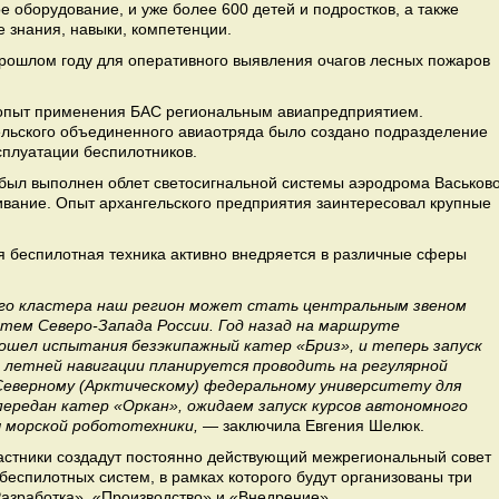
 оборудование, и уже более 600 детей и подростков, а также
 знания, навыки, компетенции.
прошлом году для оперативного выявления очагов лесных пожаров
опыт применения БАС региональным авиапредприятием.
гельского объединенного авиаотряда было создано подразделение
сплуатации беспилотников.
ыл выполнен облет светосигнальной системы аэродрома Васьково
ивание. Опыт архангельского предприятия заинтересовал крупные
я беспилотная техника активно внедряется в различные сферы
го кластера наш регион может стать центральным звеном
тем Северо-Запада России. Год назад на маршруте
ошел испытания безэкипажный катер «Бриз», и теперь запуск
 летней навигации планируется проводить на регулярной
 Северному (Арктическому) федеральному университету для
передан катер «Оркан», ожидаем запуск курсов автономного
 морской робототехники,
— заключила Евгения Шелюк.
астники создадут постоянно действующий межрегиональный совет
еспилотных систем, в рамках которого будут организованы три
азработка», «Производство» и «Внедрение».