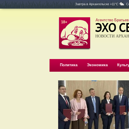
Завтра в
Архангельске +11°C
С
Агентство Братьев
18+
НОВОСТИ АРХАН
Политика
Экономика
Культ