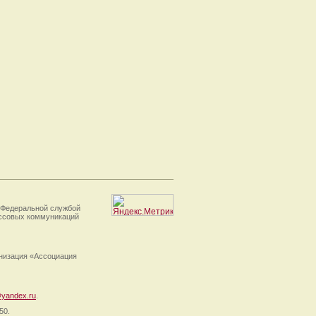
 Федеральной службой
ассовых коммуникаций
анизация «Ассоциация
yandex.ru
.
50.