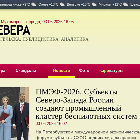
еверодвинске +9°C
Онеге +13°C
Вельске +15°C
Мирном +12°C
Шенку
 Мухоморовых,среда, 03.06.2026 16:05
ГЕЛЬСКА, ПУБЛИЦИСТИКА, АНАЛИТИКА
ура
Скандалы
Новости
Фото
К
а
р
и
к
а
т
у
р
ы
ПМЭФ-2026. Субъекты
Северо-Запада России
создают промышленный
кластер беспилотных систем
03.06.2026 16:02
На Петербургском международном экономическо
форуме субъекты СЗФО подписали декларацию