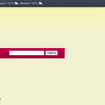
рске +13°C
Яренске +14°C
м