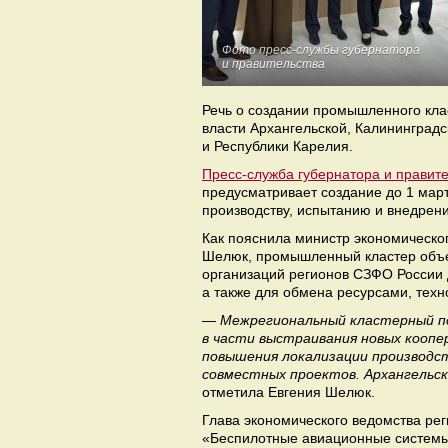
Фото пресс-службы губернатора
и правительства
Речь о создании промышленного кла
власти Архангельской, Калининградс
и Республики Карелия.
Пресс-служба губернатора и правите
предусматривает создание до 1 мар
производству, испытанию и внедрен
Как пояснила министр экономическо
Шелюк, промышленный кластер объе
организаций регионов СЗФО России 
а также для обмена ресурсами, тех
— Межрегиональный кластерный по
в части выстраивания новых коопе
повышения локализации производст
совместных проектов. Архангельск
отметила Евгения Шелюк.
Глава экономического ведомства рег
«Беспилотные авиационные системы