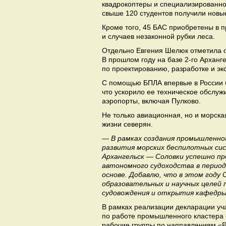
квадрокоптеры и специализированное
свыше 120 студентов получили новые
Кроме того, 45 БАС приобретены в 
и случаев незаконной рубки леса.
Отдельно Евгения Шелюк отметила 
В прошлом году на базе 2-го Архан
по проектированию, разработке и эк
С помощью БПЛА впервые в России б
что ускорило ее техническое обслуж
аэропорты, включая Пулково.
Не только авиационная, но и морска
жизни северян.
— В рамках создания промышленно
развития морских беспилотных сис
Архангельск — Соловки успешно пр
автономного судоходства в период
основе. Добавлю, что в этом году
образовательных и научных целей 
судовождения и открытия кафедры
В рамках реализации декларации уч
по работе промышленного кластера б
рабочие группы по направлениям «Р