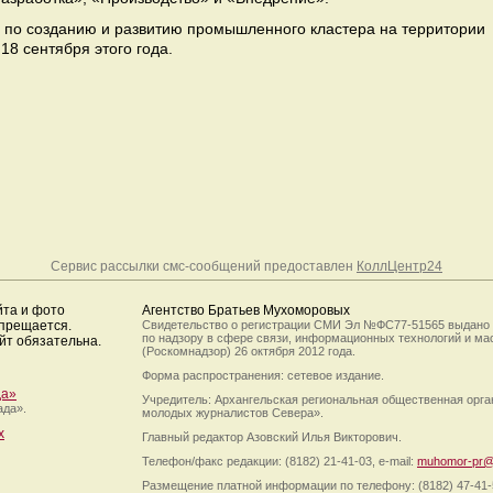
 по созданию и развитию промышленного кластера на территории
18 сентября этого года.
Сервис рассылки смс-сообщений предоставлен
КоллЦентр24
йта и фото
Агентство Братьев Мухоморовых
апрещается.
Свидетельство о регистрации СМИ Эл №ФС77-51565 выдано
по надзору в сфере связи, информационных технологий и м
йт обязательна.
(Роскомнадзор) 26 октября 2012 года.
Форма распространения: сетевое издание.
да»
Учредитель: Архангельская региональная общественная орг
ада».
молодых журналистов Севера».
х
Главный редактор Азовский Илья Викторович.
Телефон/факс редакции: (8182) 21-41-03, e-mail:
muhomor-pr@
Размещение платной информации по телефону: (8182) 47-41-