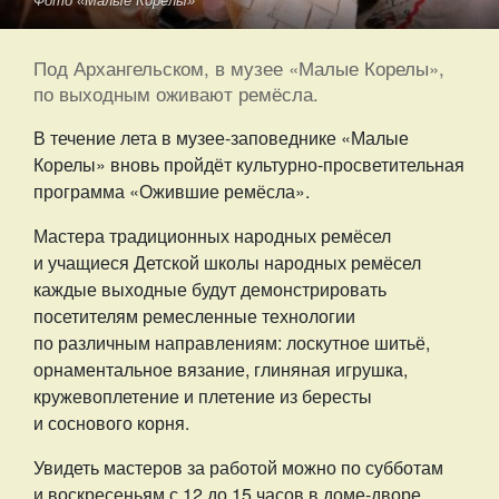
Фото «Малые Корелы»
Под Архангельском, в музее «Малые Корелы»,
по выходным оживают ремёсла.
В течение лета в музее-заповеднике «Малые
Корелы» вновь пройдёт культурно-просветительная
программа «Ожившие ремёсла».
Мастера традиционных народных ремёсел
и учащиеся Детской школы народных ремёсел
каждые выходные будут демонстрировать
посетителям ремесленные технологии
по различным направлениям: лоскутное шитьё,
орнаментальное вязание, глиняная игрушка,
кружевоплетение и плетение из бересты
и соснового корня.
Увидеть мастеров за работой можно по субботам
и воскресеньям с 12 до 15 часов в доме-дворе