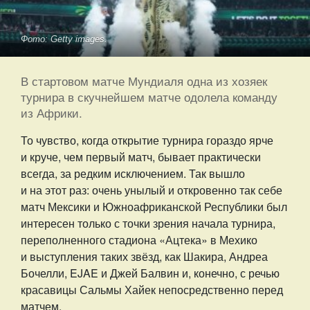
Фото: Getty images.
В стартовом матче Мундиаля одна из хозяек
турнира в скучнейшем матче одолела команду
из Африки.
То чувство, когда открытие турнира гораздо ярче
и круче, чем первый матч, бывает практически
всегда, за редким исключением. Так вышло
и на этот раз: очень унылый и откровенно так себе
матч Мексики и Южноафриканской Республики был
интересен только с точки зрения начала турнира,
переполненного стадиона «Ацтека» в Мехико
и выступления таких звёзд, как Шакира, Андреа
Бочелли, EJAE и Джей Балвин и, конечно, с речью
красавицы Сальмы Хайек непосредственно перед
матчем.