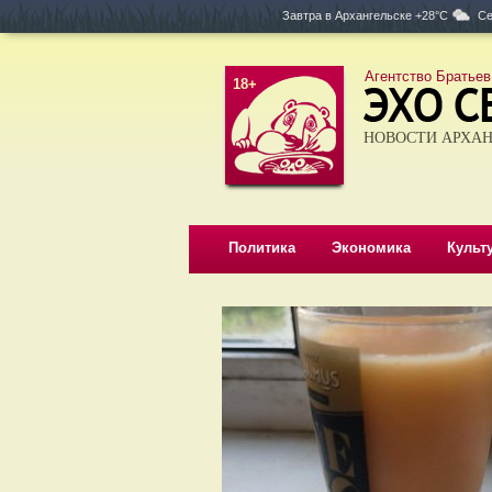
Завтра в
Архангельске +28°C
Се
Агентство Братьев
18+
НОВОСТИ АРХАН
Политика
Экономика
Культ