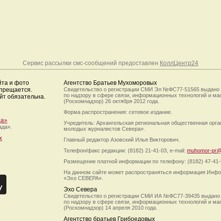
Сервис рассылки смс-сообщений предоставлен
КоллЦентр24
йта и фото
Агентство Братьев Мухоморовых
апрещается.
Свидетельство о регистрации СМИ Эл №ФС77-51565 выдано
по надзору в сфере связи, информационных технологий и м
йт обязательна.
(Роскомнадзор) 26 октября 2012 года.
Форма распространения: сетевое издание.
да»
Учредитель: Архангельская региональная общественная орг
ада».
молодых журналистов Севера».
х
Главный редактор Азовский Илья Викторович.
Телефон/факс редакции: (8182) 21-41-03, e-mail:
muhomor-pr@
Размещение платной информации по телефону: (8182) 47-41-
На данном сайте может распространяться информация Инфо
«Эхо СЕВЕРА».
Эхо Севера
Свидетельство о регистрации СМИ ИА №ФС77-39435 выдано
по надзору в сфере связи, информационных технологий и м
(Роскомнадзор) 14 апреля 2010 года.
Агентство братьев Грибоедовых