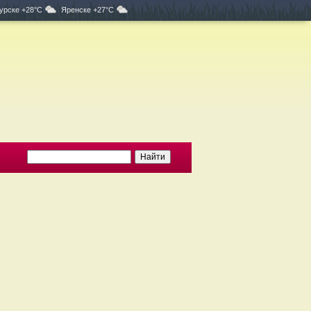
урске +28°C
Яренске +27°C