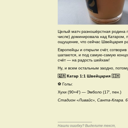
Целый матч разношёрстная родина пр
числе) доминировала над Катаром, п
ощущение, что сейчас Швейцария ра
Европейцы и открыли счёт, сотворив 
шатаются, и под самую-самую концов
счёт — на радость шейхам!
Ну, и всем остальным заодно, потом
🇶🇦 Катар 1:1 Швейцария 🇨🇭
⚽️ Голы:
Хухи (90+4′) — Эмболо (17′, пен.)
Стадион «Ливайс», Санта-Клара. 6
Нашли ошибку? Выделите текст,