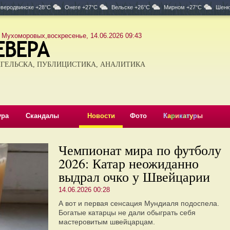
веродвинске +28°C
Онеге +27°C
Вельске +26°C
Мирном +27°C
Шенк
 Мухоморовых,воскресенье, 14.06.2026 09:43
ГЕЛЬСКА, ПУБЛИЦИСТИКА, АНАЛИТИКА
ура
Скандалы
Новости
Фото
К
а
р
и
к
а
т
у
р
ы
Чемпионат мира по футболу
2026: Катар неожиданно
выдрал очко у Швейцарии
14.06.2026 00:28
А вот и первая сенсация Мундиаля подоспела.
Богатые катарцы не дали обыграть себя
мастеровитым швейцарцам.