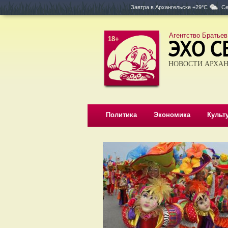
Завтра в
Архангельске +29°C
Се
Агентство Братьев
18+
НОВОСТИ АРХАН
Политика
Экономика
Культ