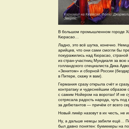
Карнавал на Кюрасао. Фото: Джармил
Эвертс.
В большом промышленном городе Хью
Кюрасао…
Ладно, это всё шутка, конечно. Немц
арийцев, что они сами смогли бы пр
покуражились над Кюрасао, страной 
из стран-участниц Мундиаля за всю 
голландского специалиста Дика Адво
«Зенитом» и сборной России (бездар
в Питере, скажу я вам).
Германия сразу открыла счёт и сраз
контратаку и чудеснейшим образом 
с самим Нойером на воротах! И не су
сотрясала радость народа, чуть под 
за дебютантов — причём от всего с
Новый ликёр назовут в их честь, не и
Ну, а дальше немцы забили ещё… По
был давно понятен: букмекеры на по