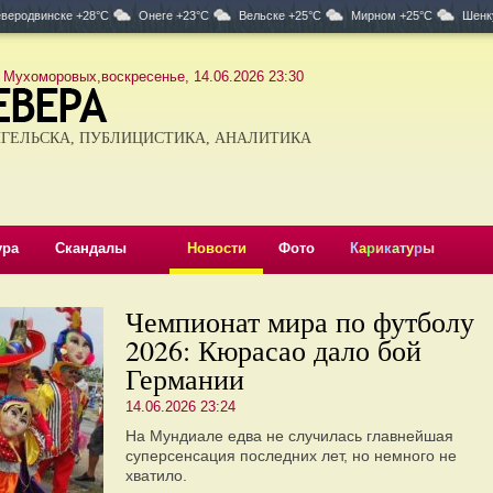
веродвинске +28°C
Онеге +23°C
Вельске +25°C
Мирном +25°C
Шенк
 Мухоморовых,воскресенье, 14.06.2026 23:30
ГЕЛЬСКА, ПУБЛИЦИСТИКА, АНАЛИТИКА
ура
Скандалы
Новости
Фото
К
а
р
и
к
а
т
у
р
ы
Чемпионат мира по футболу
2026: Кюрасао дало бой
Германии
14.06.2026 23:24
На Мундиале едва не случилась главнейшая
суперсенсация последних лет, но немного не
хватило.