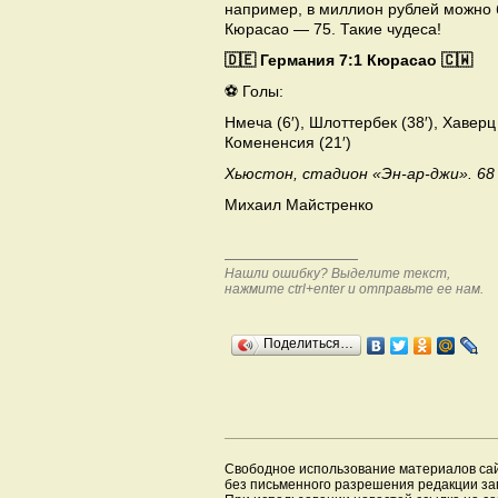
например, в миллион рублей можно б
Кюрасао — 75. Такие чудеса!
🇩🇪 Германия 7:1 Кюрасао 🇨🇼
⚽️ Голы:
Нмеча (6′), Шлоттербек (38′), Хаверц (
Комененсия (21′)
Хьюстон, стадион «Эн-ар-джи». 68
Михаил Майстренко
Нашли ошибку? Выделите текст,
нажмите ctrl+enter и отправьте ее нам.
Поделиться…
Свободное использование материалов са
без письменного разрешения редакции з