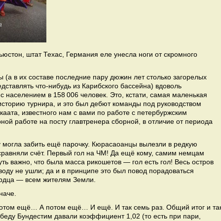
а
стон, штат Техас, Германия еле унесла ноги от скромного
ы (а в их составе последние пару дюжин лет столько загорелых
едставлять что-нибудь из Карибского бассейна) вдоволь
с населением в 158 006 человек. Это, кстати, самая маленькая
историю турнира, и это был дебют команды под руководством
каата, известного нам с вами по работе с петербуржским
ной работе на посту главтренера сборной, в отличие от периода
у могла забить ещё парочку. Кюрасаоанцы вылезли в редкую
сравняли счёт. Первый гол на ЧМ! Да ещё кому, самим немцам
ть важно, что была масса рикошетов — гол есть гол! Весь остров
воду не ушли; да и в принципе это был повод порадоваться
ердца — всем жителям Земли.
наче.
том ещё… А потом ещё… И ещё. И так семь раз. Общий итог и та
беду Бундестим давали коэффициент 1,02 (то есть при пари,