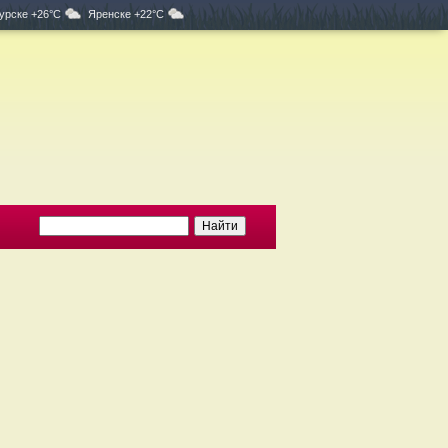
урске +26°C
Яренске +22°C