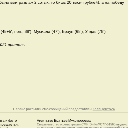
ыло выиграть аж 2 сотых, то бишь 20 тысяч рублей), а на победу
45+5′, пен., 88′), Мусиала (47′), Браун (68′), Ундав (78′) —
 021 зритель.
Сервис рассылки смс-сообщений предоставлен
КоллЦентр24
йта и фото
Агентство Братьев Мухоморовых
апрещается.
Свидетельство о регистрации СМИ Эл №ФС77-51565 выдано
по надзору в сфере связи, информационных технологий и м