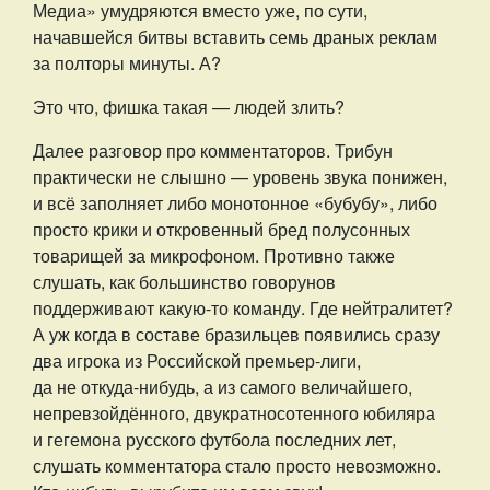
Медиа» умудряются вместо уже, по сути,
начавшейся битвы вставить семь драных реклам
за полторы минуты. А?
Это что, фишка такая — людей злить?
Далее разговор про комментаторов. Трибун
практически не слышно — уровень звука понижен,
и всё заполняет либо монотонное «бубубу», либо
просто крики и откровенный бред полусонных
товарищей за микрофоном. Противно также
слушать, как большинство говорунов
поддерживают какую-то команду. Где нейтралитет?
А уж когда в составе бразильцев появились сразу
два игрока из Российской премьер-лиги,
да не откуда-нибудь, а из самого величайшего,
непревзойдённого, двукратносотенного юбиляра
и гегемона русского футбола последних лет,
слушать комментатора стало просто невозможно.