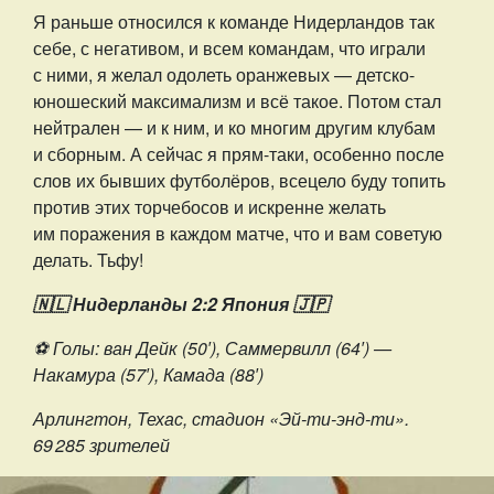
Я раньше относился к команде Нидерландов так
себе, с негативом, и всем командам, что играли
с ними, я желал одолеть оранжевых — детско-
юношеский максимализм и всё такое. Потом стал
нейтрален — и к ним, и ко многим другим клубам
и сборным. А сейчас я прям-таки, особенно после
слов их бывших футболёров, всецело буду топить
против этих торчебосов и искренне желать
им поражения в каждом матче, что и вам советую
делать. Тьфу!
🇳🇱 Нидерланды 2:2 Япония 🇯🇵
⚽️ Голы: ван Дейк (50′), Саммервилл (64′) —
Накамура (57′), Камада (88′)
Арлингтон, Техас, стадион «Эй-ти-энд-ти».
69 285 зрителей