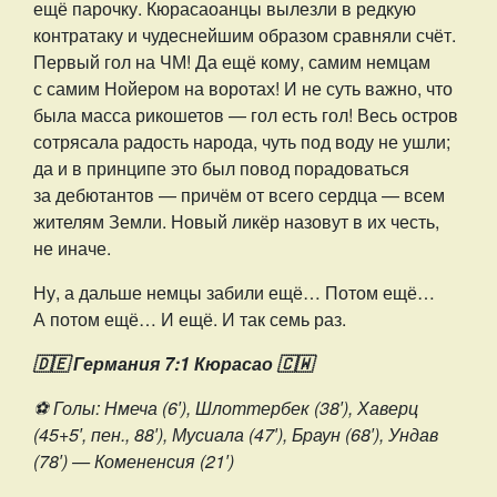
ещё парочку. Кюрасаоанцы вылезли в редкую
контратаку и чудеснейшим образом сравняли счёт.
Первый гол на ЧМ! Да ещё кому, самим немцам
с самим Нойером на воротах! И не суть важно, что
была масса рикошетов — гол есть гол! Весь остров
сотрясала радость народа, чуть под воду не ушли;
да и в принципе это был повод порадоваться
за дебютантов — причём от всего сердца — всем
жителям Земли. Новый ликёр назовут в их честь,
не иначе.
Ну, а дальше немцы забили ещё… Потом ещё…
А потом ещё… И ещё. И так семь раз.
🇩🇪 Германия 7:1 Кюрасао 🇨🇼
⚽️ Голы: Нмеча (6′), Шлоттербек (38′), Хаверц
(45+5′, пен., 88′), Мусиала (47′), Браун (68′), Ундав
(78′) — Комененсия (21′)