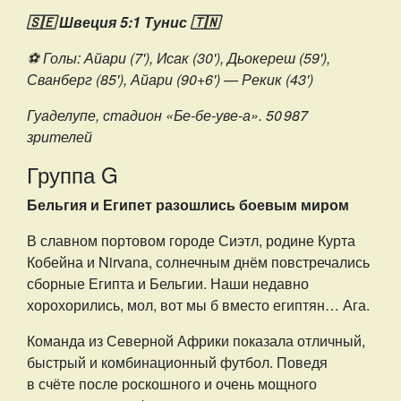
🇸🇪 Швеция 5:1 Тунис 🇹🇳
⚽️ Голы: Айари (7'), Исак (30'), Дьокереш (59'),
Сванберг (85'), Айари (90+6') — Рекик (43')
Гуаделупе, стадион «Бе-бе-уве-а». 50 987
зрителей
Группа G
Бельгия и Египет разошлись боевым миром
В славном портовом городе Сиэтл, родине Курта
Кобейна и Nirvana, солнечным днём повстречались
сборные Египта и Бельгии. Наши недавно
хорохорились, мол, вот мы б вместо египтян… Ага.
Команда из Северной Африки показала отличный,
быстрый и комбинационный футбол. Поведя
в счёте после роскошного и очень мощного