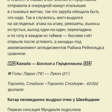
отправила в очередной нокаут итальяшек
в стыковых матчах, так что заруба обещала быть
что надо. Так и случилось, матч выдался
на загляденье: атака на атаку, рикошеты, выносы
из пустых, выход один-на-один, перекладина
и по голу в каждом из таймов — босняки счёт
открыли после углового, а канадцы под
аккомпанемент аплодисментов Райана Рейнольдса
сравняли.
🇨🇦 Канада — Босния и Герцеговина 🇧🇦
⚽️ Голы: Ларин (78′) — Лукич (21′)
Торонто, Стадион «Торонто Стэдиум». 43 002
зрителя
Катар неожиданно выдрал очко у Швейцарии
Первая сенсация Мундиаля подоспела