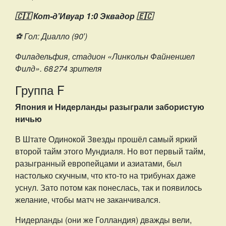
🇨🇮 Кот-дʼИвуар 1:0 Эквадор 🇪🇨
⚽️ Гол: Диалло (90′)
Филадельфия, стадион «Линкольн Файненшел
Филд». 68 274 зрителя
Группа F
Япония и Нидерланды разыграли забористую
ничью
В Штате Одинокой Звезды прошёл самый яркий
второй тайм этого Мундиаля. Но вот первый тайм,
разыгранный европейцами и азиатами, был
настолько скучным, что кто-то на трибунах даже
уснул. Зато потом как понеслась, так и появилось
желание, чтобы матч не заканчивался.
Нидерланды (они же Голландия) дважды вели,