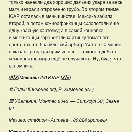
только нанесли два хороших дальних удара за весь
матч и играли откровенно грубо. Во втором тайме
ЮАР осталась в меньшинстве, Мексика забила
второй, а потом южноафриканцы схлопотали ещё
одну красную карточку; а в самой концовке
и мексиканцы заработали картинку томатного
цвета, так что бразильский арбитр Уилтон Сампайо
показал сразу три прямые к. к. — такого в дебюте
чемпионатов мира ещё не случалось. Ну, будет что
вспомнить.
🇲🇽 Мексика 2:0 ЮАР 🇿🇦
⚽️ Голы:
Киньонес (9'),
Р. Хименес (67')
🟥 Удаления: Монтес 90+2' — Ситхоул 50', Зване
84'
Мехико, стадион «Ацтека». 80 824 зрителя
Южная Корея оказалась сильнее Чехии