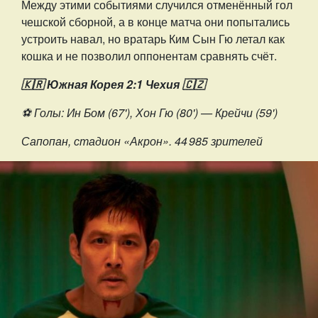
Между этими событиями случился отменённый гол
чешской сборной, а в конце матча они попытались
устроить навал, но вратарь Ким Сын Гю летал как
кошка и не позволил оппонентам сравнять счёт.
🇰🇷 Южная Корея 2:1 Чехия 🇨🇿
⚽️ Голы: Ин Бом (67'), Хон Гю (80') — Крейчи (59')
Сапопан, стадион «Акрон». 44 985 зрителей