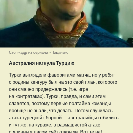
Стоп-кадр из сериала «Пацаны».
Австралия нагнула Турцию
Турки выглядели фаворитами матча, но у ребят
с родины кенгуру был на это свой план, которого
они смачно придержались (т.е. игра
на контратаках). Турки, правда, и сами этим
славятся, поэтому первые полтайма команды
вообще не знали, что делать. Потом случилась
атака турецкой сборной… австралийцы отбились
и тут же, на кураже, в размашистой атаке
с длинным пасом счёт открыли. Вот те на!