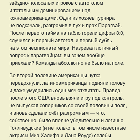
звёздно-полосатых игроков с автоголом
и тотальным доминированием над
южноамериканцами. Одни из хозяев турнира
не подкачали, разгромив в пух и прах Парагвай.
После первого тайма на табло горели цифры 3:0,
случился и первый автогол, и первый дубль
на этом чемпионате мира. Назревал логичный
вопрос к парагвайцам: вы зачем вообще
приехали? Команды абсолютно не было на поле.
Во второй половине американцы чутка
передохнули, латиноамериканцы подняли голову
и даже умудрились один мяч отквитать. Правда,
после этого США вновь взяли игру под контроль,
не выпуская соперников со своей половины поля,
и вновь сделали счёт разгромным — что,
собственно, было вполне убедительно и логично.
Голливудские (и не только, в том числе известные
актрисы Миа Халифа и Лана Роудс) селебы