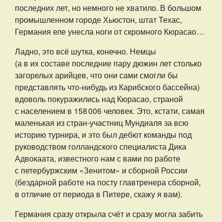
последних лет, но немного не хватило. В большом
промышленном городе Хьюстон, штат Техас,
Германия еле унесла ноги от скромного Кюрасао…
Ладно, это всё шутка, конечно. Немцы
(а в их составе последние пару дюжин лет столько
загорелых арийцев, что они сами смогли бы
представлять что-нибудь из Карибского бассейна)
вдоволь покуражились над Кюрасао, страной
с населением в 158 006 человек. Это, кстати, самая
маленькая из стран-участниц Мундиаля за всю
историю турнира, и это был дебют команды под
руководством голландского специалиста Дика
Адвокаата, известного нам с вами по работе
с петербуржским «Зенитом» и сборной России
(бездарной работе на посту главтренера сборной,
в отличие от периода в Питере, скажу я вам).
Германия сразу открыла счёт и сразу могла забить