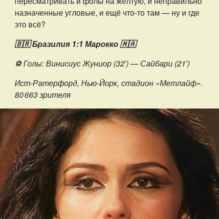
пересматривать и фолы на жёлтую, и неправильно
назначенные угловые, и ещё что-то там — ну и где
это всё?
🇧🇷 Бразилия 1:1 Марокко 🇲🇦
⚽️ Голы: Винисиус Жуниор (32′) — Сайбари (21′)
Ист-Ратерфорд, Нью-Йорк, стадион «Метлайф».
80 663 зрителя