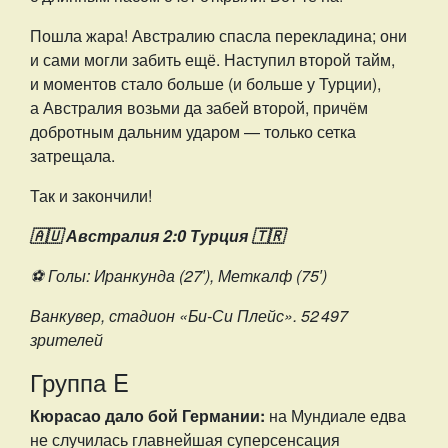
Пошла жара! Австралию спасла перекладина; они
и сами могли забить ещё. Наступил второй тайм,
и моментов стало больше (и больше у Турции),
а Австралия возьми да забей второй, причём
добротным дальним ударом — только сетка
затрещала.
Так и закончили!
🇦🇺 Австралия 2:0 Турция 🇹🇷
⚽️ Голы: Иранкунда (27′), Меткалф (75′)
Ванкувер, стадион «Би-Си Плейс». 52 497
зрителей
Группа E
Кюрасао дало бой Германии:
на Мундиале едва
не случилась главнейшая суперсенсация