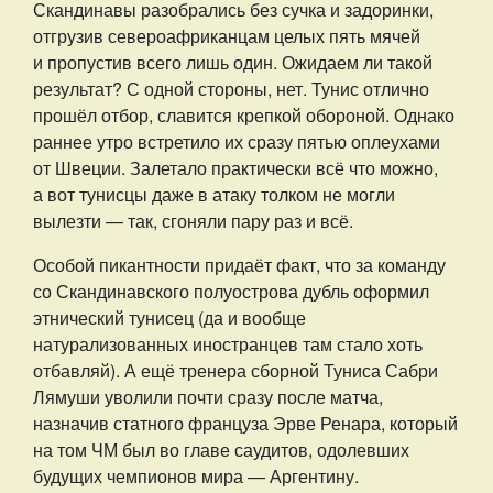
Скандинавы разобрались без сучка и задоринки,
отгрузив североафриканцам целых пять мячей
и пропустив всего лишь один. Ожидаем ли такой
результат? С одной стороны, нет. Тунис отлично
прошёл отбор, славится крепкой обороной. Однако
раннее утро встретило их сразу пятью оплеухами
от Швеции. Залетало практически всё что можно,
а вот тунисцы даже в атаку толком не могли
вылезти — так, сгоняли пару раз и всё.
Особой пикантности придаёт факт, что за команду
со Скандинавского полуострова дубль оформил
этнический тунисец (да и вообще
натурализованных иностранцев там стало хоть
отбавляй). А ещё тренера сборной Туниса Сабри
Лямуши уволили почти сразу после матча,
назначив статного француза Эрве Ренара, который
на том ЧМ был во главе саудитов, одолевших
будущих чемпионов мира — Аргентину.