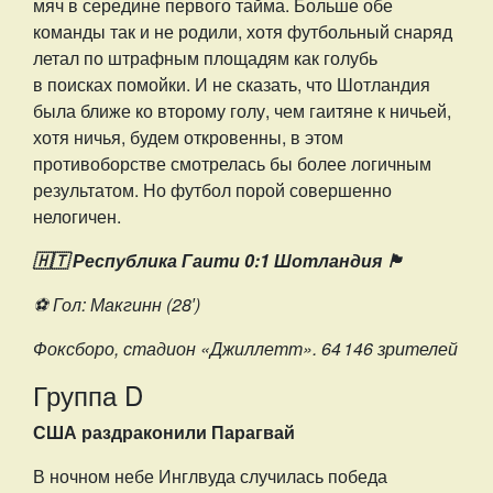
мяч в середине первого тайма. Больше обе
команды так и не родили, хотя футбольный снаряд
летал по штрафным площадям как голубь
в поисках помойки. И не сказать, что Шотландия
была ближе ко второму голу, чем гаитяне к ничьей,
хотя ничья, будем откровенны, в этом
противоборстве смотрелась бы более логичным
результатом. Но футбол порой совершенно
нелогичен.
🇭🇹 Республика Гаити 0:1 Шотландия 🏴󠁧󠁢󠁳󠁣󠁴󠁿
⚽️ Гол: Макгинн (28′)
Фоксборо, стадион «Джиллетт». 64 146 зрителей
Группа D
США раздраконили Парагвай
В ночном небе Инглвуда случилась победа