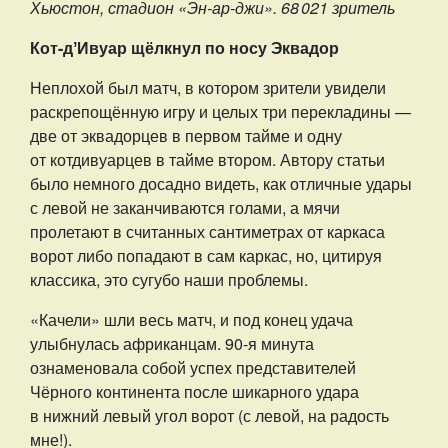
Хьюстон, стадион «Эн-ар-джи». 68 021 зритель
Кот-дʼИвуар щёлкнул по носу Эквадор
Неплохой был матч, в котором зрители увидели
раскрепощённую игру и целых три перекладины —
две от эквадорцев в первом тайме и одну
от котдивуарцев в тайме втором. Автору статьи
было немного досадно видеть, как отличные удары
с левой не заканчиваются голами, а мячи
пролетают в считанных сантиметрах от каркаса
ворот либо попадают в сам каркас, но, цитируя
классика, это сугубо наши проблемы.
«Качели» шли весь матч, и под конец удача
улыбнулась африканцам. 90-я минута
ознаменовала собой успех представителей
Чёрного континента после шикарного удара
в нижний левый угол ворот (с левой, на радость
мне!).