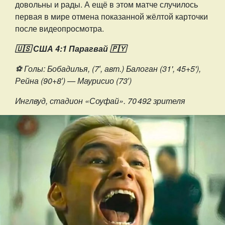
довольны и рады. А ещё в этом матче случилось
первая в мире отмена показанной жёлтой карточки
после видеопросмотра.
🇺🇸 США 4:1 Парагвай 🇵🇾
⚽️ Голы: Бобадилья, (7′, авт.) Балоган (31', 45+5'),
Рейна (90+8′) — Маурисио (73′)
Инглвуд, стадион «Соуфай». 70 492 зрителя