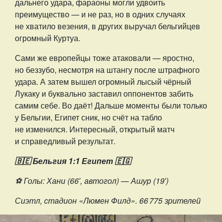
дальнего удара, фараоны могли удвоить
преимущество — и не раз, но в одних случаях
не хватило везения, в других выручал бельгийцев
огромный Куртуа.
Сами же европейцы тоже атаковали — яростно,
но беззубо, несмотря на штангу после штрафного
удара. А затем вышел огромный лысый чёрный
Лукаку и буквально заставил оппонентов забить
самим себе. Во даёт! Дальше моменты были только
у Бельгии, Египет сник, но счёт на табло
не изменился. Интересный, открытый матч
и справедливый результат.
🇧🇪 Бельгия 1:1 Египет 🇪🇬
⚽️ Голы: Хани (66′, автогол) — Ашур (19′)
Сиэтл, стадион «Люмен Филд». 66 775 зрителей