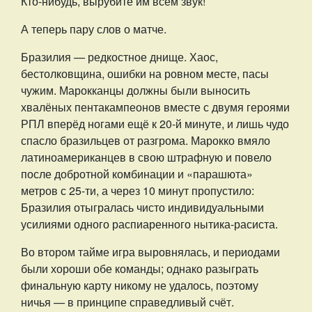
Кто-нибудь, вырубите им всем звук!
А теперь пару слов о матче.
Бразилия — редкостное днище. Хаос,
бестолковщина, ошибки на ровном месте, пасы
чужим. Марокканцы должны были выносить
хвалёных пентакампеонов вместе с двумя героями
РПЛ вперёд ногами ещё к 20-й минуте, и лишь чудо
спасло бразильцев от разгрома. Марокко вмяло
латиноамериканцев в свою штрафную и повело
после добротной комбинации и «парашюта»
метров с 25-ти, а через 10 минут пропустило:
Бразилия отыгралась чисто индивидуальными
усилиями одного распиаренного нытика-расиста.
Во втором тайме игра выровнялась, и периодами
были хороши обе команды; однако разыграть
финальную карту никому не удалось, поэтому
ничья — в принципе справедливый счёт.