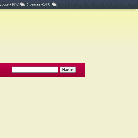
урске +16°C
Яренске +14°C