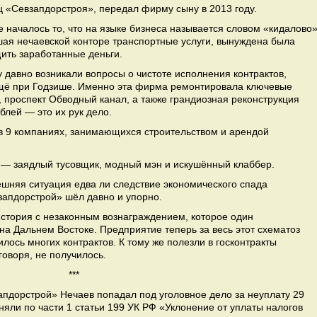
«Севзапдорстроя», передал фирму сыну в 2013 году.
 началось то, что на языке бизнеса называется словом «кидалово»
ая нечаевской конторе транспортные услуги, вынуждена была
ить заработанные деньги.
 давно возникали вопросы о чистоте исполнения контрактов,
ещё при Годзише. Именно эта фирма ремонтировала ключевые
, проспект Обводный канал, а также грандиозная реконструкция
блей — это их рук дело.
в 9 компаниях, занимающихся строительством и арендой
й — заядлый тусовщик, модный мэн и искушённый клаббер.
нешняя ситуация едва ли следствие экономического спада
запдорстрой» шёл давно и упорно.
история с незаконным вознаграждением, которое один
на Дальнем Востоке. Предприятие теперь за весь этот схематоз
лось многих контрактов. К тому же полезли в госконтракты
говоря, не получилось.
***
апдорстрой» Нечаев попадал под уголовное дело за неуплату 29
няли по части 1 статьи 199 УК РФ «Уклонение от уплаты налогов