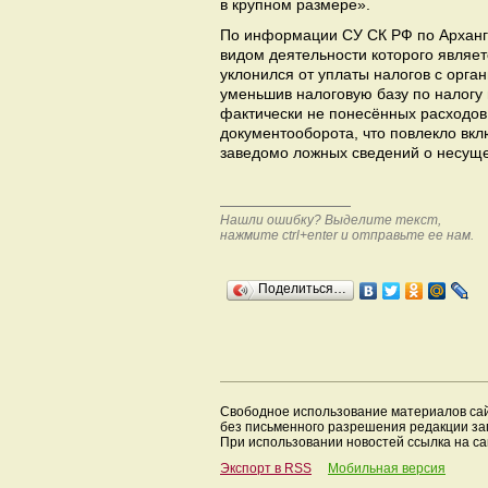
в крупном размере».
По информации СУ СК РФ по Арханге
видом деятельности которого являет
уклонился от уплаты налогов с орг
уменьшив налоговую базу по налогу 
фактически не понесённых расходов
документооборота, что повлекло вкл
заведомо ложных сведений о несущ
Нашли ошибку? Выделите текст,
нажмите ctrl+enter и отправьте ее нам.
Поделиться…
Свободное использование материалов са
без письменного разрешения редакции з
При использовании новостей ссылка на са
Экспорт в RSS
Мобильная версия