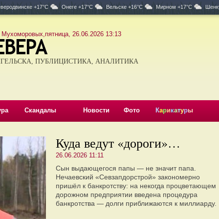
веродвинске +17°C
Онеге +17°C
Вельске +16°C
Мирном +17°C
Шенк
 Мухоморовых,пятница, 26.06.2026 13:13
ГЕЛЬСКА, ПУБЛИЦИСТИКА, АНАЛИТИКА
ура
Скандалы
Новости
Фото
К
а
р
и
к
а
т
у
р
ы
Куда ведут «дороги»…
26.06.2026 11:11
Сын выдающегося папы — не значит папа.
Нечаевский «Севзапдорстрой» закономерно
пришёл к банкротству: на некогда процветающем
дорожном предприятии введена процедура
банкротства — долги приближаются к миллиарду.