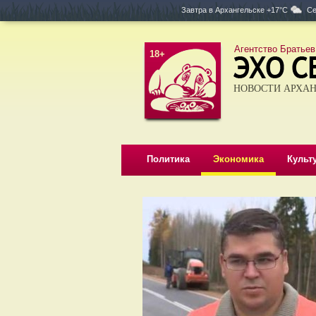
Завтра в
Архангельске +17°C
Се
Агентство Братьев
18+
НОВОСТИ АРХАН
Политика
Экономика
Культ