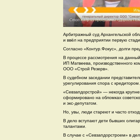
Стоп-кадр из программы «Дороги Пом
Арбитражный суд Архангельской обл
и ввёл на предприятии первую стад
Согласно «Контур.Фокус», долги пре
В процессе рассмотрения на данны
ИП Матвеева, производственного к
ООО «Строй Резерв».
В судебном заседании представител
урегулирования спора с кредитором.
«Севзапдорстрой» — некогда крупн
сформировано на обломках советск
и экс-депутатом.
Но, увы, люди стареют и часто отход
В дело вступают дети бывших олигар
талантами.
В случае с «Севзапдорстроем» в де