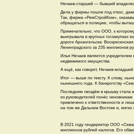
Нечаев-старший — бывший владелец 
Дела у фирмы пошли под откос, даже
Так, фирма «РемСтройКом», оказавш
обращаться в полицию, чтобы вытащ
Примечательно, что ООО, к которому
выигрывала в крупных госзакупках 
дороги Архангельска: Воскресенская
Ленинградского за 235 миллионов ру
Илья Нечаев является учредителем 
недвижимого имущества.
А ещё, как говорят, Нечаев-младши
Итог — выше по тексту. К слову, ны
нынешнего года. К банкротству «Сев
Последним гвоздём в крышку стала 
из руководителей понёс чиновникам 
привлечено к ответственности и лиши
на том же Дальнем Востоке и, мягко 
В 2021 году гендиректор ООО «Севз
миллионов рублей налогов. Его обви