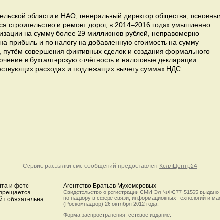
льской области и НАО, генеральный директор общества, основны
ся строительство и ремонт дорог, в 2014–2016 годах умышленно
анизации на сумму более 29 миллионов рублей, неправомерно
на прибыль и по налогу на добавленную стоимость на сумму
, путём совершения фиктивных сделок и создания формального
ючение в бухгалтерскую отчётность и налоговые декларации
ествующих расходах и подлежащих вычету суммах НДС.
Сервис рассылки смс-сообщений предоставлен
КоллЦентр24
йта и фото
Агентство Братьев Мухоморовых
апрещается.
Свидетельство о регистрации СМИ Эл №ФС77-51565 выдано
по надзору в сфере связи, информационных технологий и м
йт обязательна.
(Роскомнадзор) 26 октября 2012 года.
Форма распространения: сетевое издание.