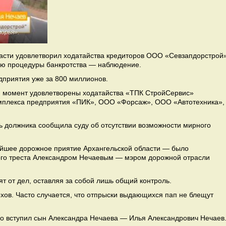
орья».
асти удовлетворил ходатайства кредиторов ООО «Севзапдорстрой
ию процедуры банкротства — наблюдение.
дприятия уже за 800 миллионов.
й момент удовлетворены ходатайства «ТПК СтройСервис»
омплекса предприятия «ПИК», ООО «Форсаж», ООО «Автотехника»,
ь должника сообщила суду об отсутствии возможности мирного
ейшее дорожное приятие Архангельской области — было
ого треста Александром Нечаевым — мэром дорожной отрасли
ят от дел, оставляя за собой лишь общий контроль.
хов. Часто случается, что отпрыски выдающихся пап не блещут
ло вступил сын Александра Нечаева — Илья Александрович Нечаев