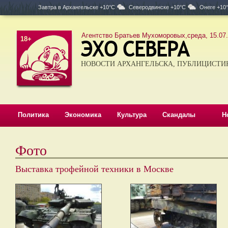
Завтра в
Архангельске +10°C
Северодвинске +10°C
Онеге +10
Агентство Братьев Мухоморовых,среда, 15.07.
18+
НОВОСТИ АРХАНГЕЛЬСКА, ПУБЛИЦИСТИ
Политика
Экономика
Культура
Скандалы
Н
Фото
Выставка трофейной техники в Москве