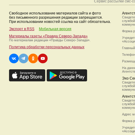
Сервис рассылки смс-
Свободное использование материалов сайта и фото
Агентс
без письменного разрешения редакции запрещается.
Свидете
службой
При использовании новостей ссылка на сайт обязательна.
коммуни
Экспорт в RSS
Мобильная версия
Форма р
Материалы газеты «Правда Северо-Запада»
Учредит
По материалам редакции
«Правды Северо-Запада».
«Ассоци
Политика обработки персональных данных
Главный
Телефон/
Размеще
На данн
Агентст
Эхо Се
Свидете
службой
коммуни
Агентс
Свидете
службой
коммуни
Адрес м
Форма р
Учредит
«Ассоци