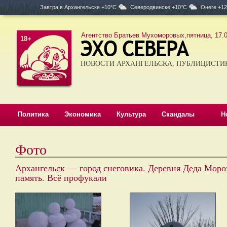
Завтра в
Архангельске +10°C
Северодвинске +10°C
Онеге +1
Агентство Братьев Мухоморовых,пятница, 17.0
18+
НОВОСТИ АРХАНГЕЛЬСКА, ПУБЛИЦИСТИ
Политика
Экономика
Культура
Скандалы
Н
Фото
Архангельск — город снеговика. Деревня Деда Мороз
память. Всё профукали