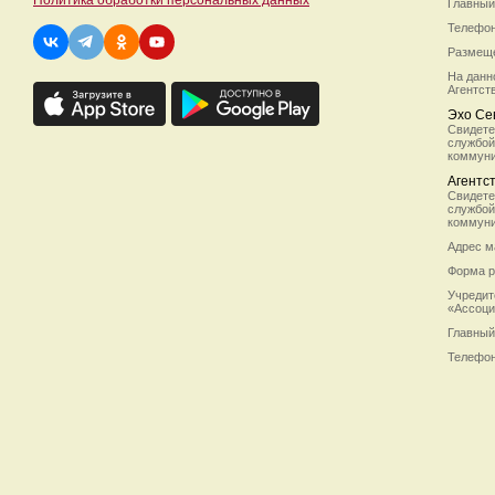
Политика обработки персональных данных
Главный
Телефон/
Размеще
На данн
Агентст
Эхо Се
Свидете
службой
коммуни
Агентс
Свидете
службой
коммуни
Адрес м
Форма р
Учредит
«Ассоци
Главный
Телефон/