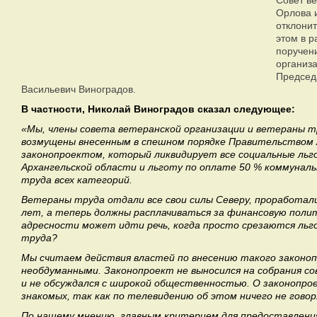
Совет в
Орлова 
отклонит
этом в р
поручен
организ
Председ
Васильевич Виноградов.
В частности, Николай Виноградов сказал следующее:
«Мы, члены совета ветеранской организации и ветераны т
возмущены внесенным в спешном порядке Правительством 
законопроектом, который ликвидирует все социальные льг
Архангельской области и льготу по оплате 50 % коммуналь
труда всех категорий.
Ветераны труда отдали все свои силы Северу, проработали
лет, а теперь должны расплачиваться за финансовую поли
адресности может идти речь, когда просто срезаются ль
труда?
Мы считаем действия властей по внесению такого законо
необдуманными. Законопроект не выносился на собрания со
и не обсуждался с широкой общественностью. О законопрое
знакомых, так как по телевидению об этом ничего не говор
По нашему мнению, главным критерием для предоставлени