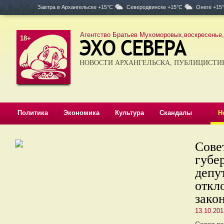
Завтра в
Архангельске +15°C
Северодвинске +15°C
Онеге +15
Агентство Братьев Мухоморовых,воскресенье, 
18+
НОВОСТИ АРХАНГЕЛЬСКА, ПУБЛИЦИСТИ
Политика
Экономика
Культура
Скандалы
Н
Сове
губе
депу
откл
зако
13.10.201