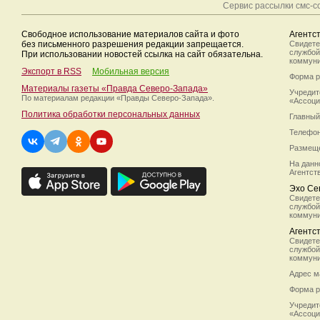
Сервис рассылки смс-
Свободное использование материалов сайта и фото
Агентс
без письменного разрешения редакции запрещается.
Свидете
службой
При использовании новостей ссылка на сайт обязательна.
коммуни
Экспорт в RSS
Мобильная версия
Форма р
Материалы газеты «Правда Северо-Запада»
Учредит
По материалам редакции
«Правды Северо-Запада».
«Ассоци
Политика обработки персональных данных
Главный
Телефон/
Размеще
На данн
Агентст
Эхо Се
Свидете
службой
коммуни
Агентс
Свидете
службой
коммуни
Адрес м
Форма р
Учредит
«Ассоци