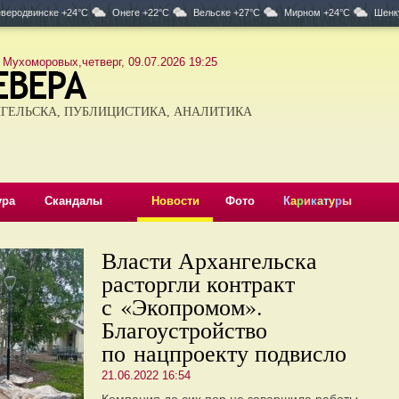
веродвинске +24°C
Онеге +22°C
Вельске +27°C
Мирном +24°C
Шенк
 Мухоморовых,четверг, 09.07.2026 19:25
ГЕЛЬСКА, ПУБЛИЦИСТИКА, АНАЛИТИКА
ура
Скандалы
Новости
Фото
К
а
р
и
к
а
т
у
р
ы
Власти Архангельска
расторгли контракт
с «Экопромом».
Благоустройство
по нацпроекту подвисло
21.06.2022 16:54