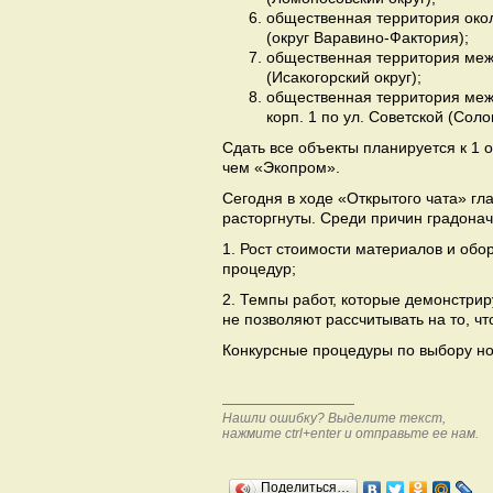
общественная территория около
(округ Варавино-Фактория);
общественная территория меж
(Исакогорский округ);
общественная территория меж
корп. 1 по ул. Советской (Соло
Сдать все объекты планируется к 1 о
чем «Экопром».
Сегодня в ходе «Открытого чата» гл
расторгнуты. Среди причин градонач
1. Рост стоимости материалов и обо
процедур;
2. Темпы работ, которые демонстрир
не позволяют рассчитывать на то, ч
Конкурсные процедуры по выбору но
Нашли ошибку? Выделите текст,
нажмите ctrl+enter и отправьте ее нам.
Поделиться…