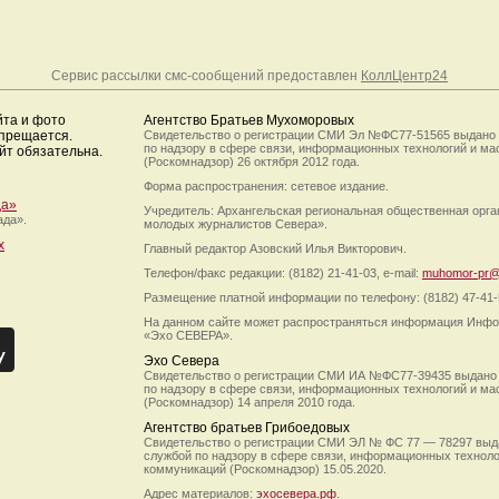
Сервис рассылки смс-сообщений предоставлен
КоллЦентр24
йта и фото
Агентство Братьев Мухоморовых
апрещается.
Свидетельство о регистрации СМИ Эл №ФС77-51565 выдано
по надзору в сфере связи, информационных технологий и м
йт обязательна.
(Роскомнадзор) 26 октября 2012 года.
Форма распространения: сетевое издание.
да»
Учредитель: Архангельская региональная общественная орг
ада».
молодых журналистов Севера».
х
Главный редактор Азовский Илья Викторович.
Телефон/факс редакции: (8182) 21-41-03, e-mail:
muhomor-pr@
Размещение платной информации по телефону: (8182) 47-41-
На данном сайте может распространяться информация Инфо
«Эхо СЕВЕРА».
Эхо Севера
Свидетельство о регистрации СМИ ИА №ФС77-39435 выдано
по надзору в сфере связи, информационных технологий и м
(Роскомнадзор) 14 апреля 2010 года.
Агентство братьев Грибоедовых
Свидетельство о регистрации СМИ ЭЛ № ФС 77 — 78297 выд
службой по надзору в сфере связи, информационных технол
коммуникаций (Роскомнадзор) 15.05.2020.
Адрес материалов:
эхосевера.рф
.