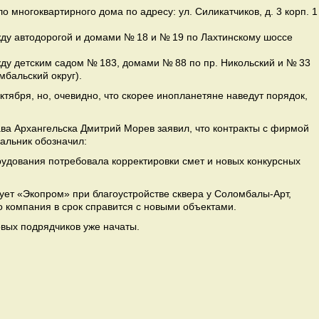
 многоквартирного дома по адресу: ул. Силикатчиков, д. 3 корп. 1
ду автодорогой и домами № 18 и № 19 по Лахтинскому шоссе
ду детским садом № 183, домами № 88 по пр. Никольский и № 33
мбальский округ).
ктября, но, очевидно, что скорее инопланетяне наведут порядок,
ава Архангельска Дмитрий Морев заявил, что контракты с фирмой
альник обозначил:
рудования потребовала корректировки смет и новых конкурсных
ует «Экопром» при благоустройстве сквера у Соломбалы-Арт,
то компания в срок справится с новыми объектами.
вых подрядчиков уже начаты.