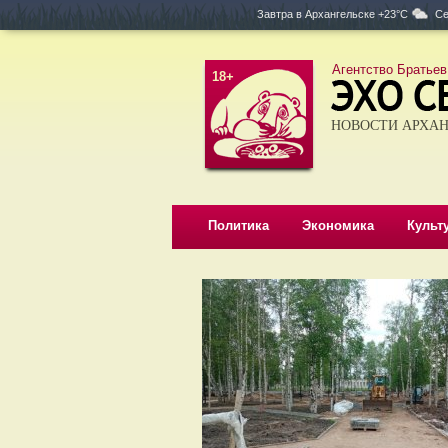
Завтра в
Архангельске +23°C
Се
Агентство Братьев
18+
НОВОСТИ АРХАН
Политика
Экономика
Культ