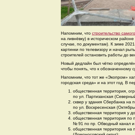
Напомним, что
строительство самого
на ливнёвку) в историческом районе
случае, по документам). К зиме 202
картинки по телевизору и начал рыт
строителей остановить работы до ве
Новый дедлайн был чётко определён
чтобы понять, что к обозначенному 
Напомним, что тот же «Экопром» хап
городская среда» и на этот год. В п
общественная территория, огр
по ул. Партизанская (Северный
сквер у здания Сбербанка на 
по ул. Воскресенская (Октябрьс
общественная территория у до
общественная территория по п
№ 91 по пр. Обводный канал и 
общественная территория на п
(Ломоносовский округ);