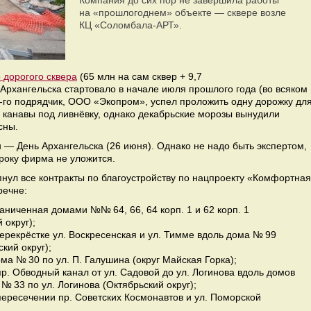
Компания до сих пор не завершила работы
на «прошлогоднем» объекте — сквере возле
КЦ «Соломбала-АРТ».
 дорогого сквера
(65 млн на сам сквер + 9,7
 Архангельска стартовало в начале июля прошлого года (во всяком
1-го подрядчик, ООО «Экопром», успел проложить одну дорожку дл
ь канавы под ливнёвку, однако декабрьские морозы вынудили
сны.
 — День Архангельска (26 июня). Однако не надо быть экспертом,
сроку фирма не уложится.
нул все контракты по благоустройству по нацпроекту «Комфортная
еречне:
аниченная домами №№ 64, 66, 64 корп. 1 и 62 корп. 1
 округ);
перекрёстке ул. Воскресенская и ул. Тимме вдоль дома № 99
кий округ);
ма № 30 по ул. П. Галушина (округ Майская Горка);
р. Обводный канал от ул. Садовой до ул. Логинова вдоль домов
№ 33 по ул. Логинова (Октябрьский округ);
ересечении пр. Советских Космонавтов и ул. Поморской