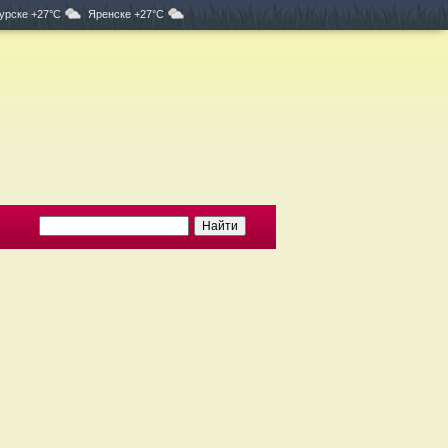
урске +27°C
Яренске +27°C