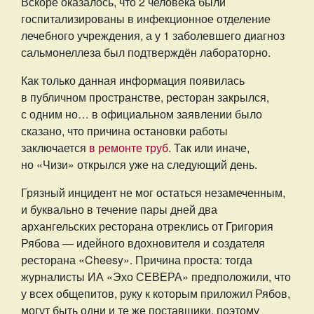
Вскоре оказалось, что 2 человека были
госпитализированы в инфекционное отделение
лечебного учреждения, а у 1 заболевшего диагноз
сальмонеллеза был подтверждён лабораторно.
Как только данная информация появилась
в публичном пространстве, ресторан закрылся,
с одним но… в официальном заявлении было
сказано, что причина остановки работы
заключается
в ремонте труб
. Так или иначе,
но «Чизи» открылся уже на следующий день.
Грязный инцидент не мог остаться незамеченным,
и буквально в течение пары дней два
архангельских ресторана отреклись от Григория
Рябова — идейного вдохновителя и создателя
ресторана «Cheesy». Причина проста: тогда
журналисты ИА «Эхо СЕВЕРА» предположили, что
у всех общепитов, руку к которым приложил Рябов,
могут быть одни и те же поставщики, поэтому