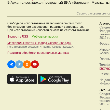
В Архангельск заехал прекрасный ВИА «Биртман». Музыканты
Сервис рассылки смс-
Свободное использование материалов сайта и фото
Агент
без письменного разрешения редакции запрещается.
Свидет
При использовании новостей ссылка на сайт обязательна.
Федера
технол
Экспорт в RSS
Мобильная версия
2012 г
Материалы газеты «Правда Северо-Запада»
Форма 
По материалам редакции
«Правды Северо-Запада».
Учреди
Политика обработки персональных данных
«Ассоц
Главны
Телефо
pr@yan
Размещ
На дан
Информ
Эхо С
Свидет
Федера
технол
2010 г