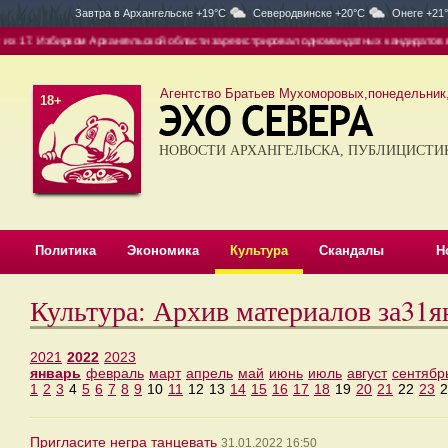
Завтра в
Архангельске +19°C
Северодвинске +20°C
Онеге +21
х 17. Избирком Архангельской области зарегистрировал одномандатных кандидатов в д
Агентство Братьев Мухоморовых,понедельник, 
18+
НОВОСТИ АРХАНГЕЛЬСКА, ПУБЛИЦИСТИ
Политика
Экономика
Культура
Скандалы
Н
Культура: Архив материалов за31я
2021
2022
2023
январь
февраль
март
апрель
май
июнь
июль
август
сентябр
1
2
3
4
5
6
7
8
9
10
11
12
13
14
15
16
17
18
19
20
21
22
23
2
Пригласите негра танцевать
31.01.2022 16:50