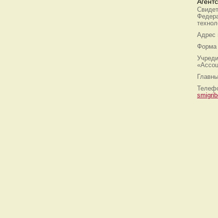
Агент
Свидет
Федера
технол
Адрес
Форма 
Учреди
«Ассоц
Главны
Телефо
smigri