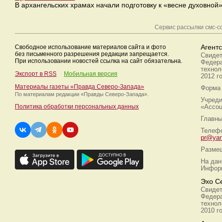
В архангельских храмах начали подготовку к «весне духовной
Сервис рассылки смс-
Свободное использование материалов сайта и фото
Агент
без письменного разрешения редакции запрещается.
Свидет
При использовании новостей ссылка на сайт обязательна.
Федера
технол
Экспорт в RSS
Мобильная версия
2012 г
Материалы газеты «Правда Северо-Запада»
Форма 
По материалам редакции
«Правды Северо-Запада».
Учреди
Политика обработки персональных данных
«Ассоц
Главны
Телефо
pr@yan
Размещ
На дан
Информ
Эхо С
Свидет
Федера
технол
2010 г