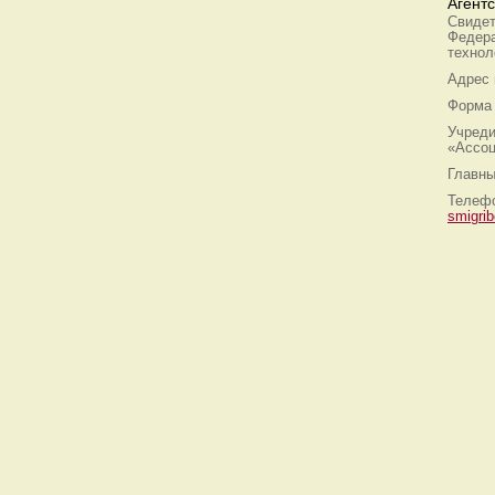
Агент
Свидет
Федера
технол
Адрес
Форма 
Учреди
«Ассоц
Главны
Телефо
smigri