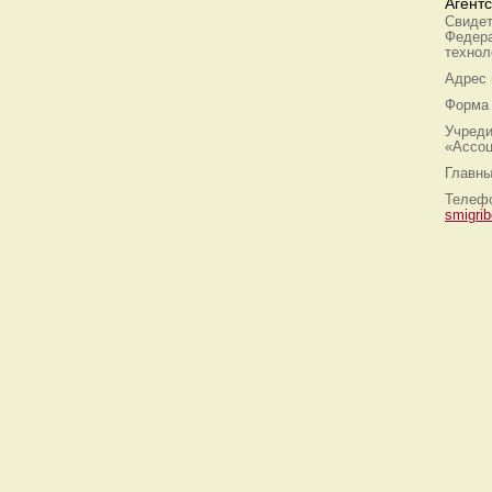
Агент
Свидет
Федера
технол
Адрес
Форма 
Учреди
«Ассоц
Главны
Телефо
smigri