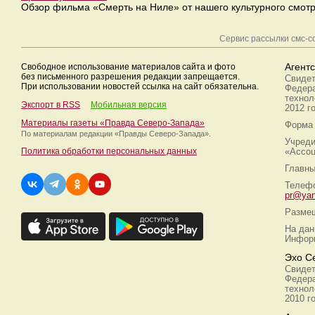
Обзор фильма «Смерть на Ниле» от нашего культурного смотр
Сервис рассылки смс-
Свободное использование материалов сайта и фото
Агент
без письменного разрешения редакции запрещается.
Свидет
При использовании новостей ссылка на сайт обязательна.
Федера
технол
Экспорт в RSS
Мобильная версия
2012 г
Материалы газеты «Правда Северо-Запада»
Форма 
По материалам редакции
«Правды Северо-Запада».
Учреди
Политика обработки персональных данных
«Ассоц
Главны
Телефо
pr@yan
Размещ
На дан
Информ
Эхо С
Свидет
Федера
технол
2010 г