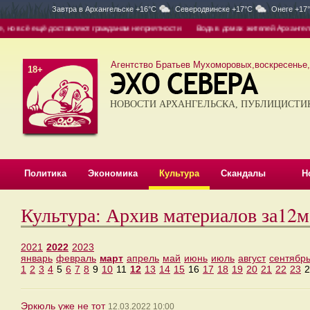
Завтра в
Архангельске +16°C
Северодвинске +17°C
Онеге +17
но всё ещё доставляют гражданам неприятности
Вода в домах жителей Архангельск
Агентство Братьев Мухоморовых,воскресенье, 
18+
НОВОСТИ АРХАНГЕЛЬСКА, ПУБЛИЦИСТИ
Политика
Экономика
Культура
Скандалы
Н
Культура: Архив материалов за12
2021
2022
2023
январь
февраль
март
апрель
май
июнь
июль
август
сентябр
1
2
3
4
5
6
7
8
9
10
11
12
13
14
15
16
17
18
19
20
21
22
23
2
Эркюль уже не тот
12.03.2022 10:00