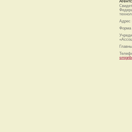
Агент
Свидет
Федера
технол
Адрес
Форма 
Учреди
«Ассоц
Главны
Телефо
smigri