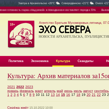
Завтра в
Архангельске +20°C
Северодвинске +21°C
Онеге +21
я готовность парка «Над рекой» в Новодвинске составляет порядка 70%
Вывоз — 
Агентство Братьев Мухоморовых,пятница, 07.0
18+
НОВОСТИ АРХАНГЕЛЬСКА, ПУБЛИЦИСТИ
Политика
Экономика
Культура
Скандалы
Н
Культура: Архив материалов за15
2021
2022
2023
январь
февраль
март
апрель
май
июнь
июль
август
сентябрь
1
2
3
4
5
6
7
8
9
10
11
12
13
14
15
16
17
18
19
20
21
22
23
2
Серёжа жжёт
15.10.2022 10:00