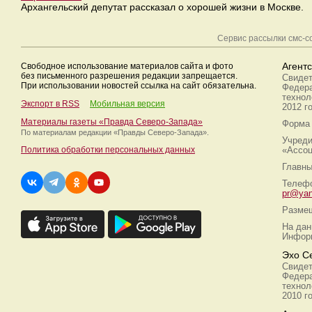
Архангельский депутат рассказал о хорошей жизни в Москве.
Сервис рассылки смс-
Свободное использование материалов сайта и фото
Агент
без письменного разрешения редакции запрещается.
Свидет
При использовании новостей ссылка на сайт обязательна.
Федера
технол
Экспорт в RSS
Мобильная версия
2012 г
Материалы газеты «Правда Северо-Запада»
Форма 
По материалам редакции
«Правды Северо-Запада».
Учреди
Политика обработки персональных данных
«Ассоц
Главны
Телефо
pr@yan
Размещ
На дан
Информ
Эхо С
Свидет
Федера
технол
2010 г