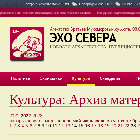
Завтра в
Архангельске +18°C
Северодвинске +18°C
Онеге +17
не в том, что нет желающих, а в том, что нет ставок
На-ду-ли: горячая вода появи
Агентство Братьев Мухоморовых,суббота, 08.0
18+
НОВОСТИ АРХАНГЕЛЬСКА, ПУБЛИЦИСТИ
Политика
Экономика
Культура
Скандалы
Н
Культура: Архив мате
2021
2022
2023
январь
февраль
март
апрель
май
июнь
июль
август
сентябрь
1
2
3
4
5
6
7
8
9
10
11
12
13
14
15
16
17
18
19
20
21
22
23
2