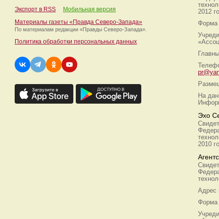
технол
Экспорт в RSS
Мобильная версия
2012 г
Материалы газеты «Правда Северо-Запада»
Форма 
По материалам редакции
«Правды Северо-Запада».
Учреди
Политика обработки персональных данных
«Ассоц
Главны
Телефо
pr@yan
Размещ
На дан
Информ
Эхо С
Свидет
Федера
технол
2010 г
Агент
Свидет
Федера
технол
Адрес
Форма 
Учреди