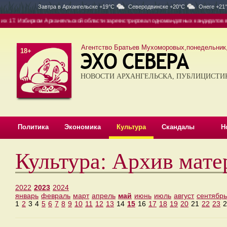
Завтра в
Архангельске +19°C
Северодвинске +20°C
Онеге +21
х 17. Избирком Архангельской области зарегистрировал одномандатных кандидатов в д
Агентство Братьев Мухоморовых,понедельник, 
18+
НОВОСТИ АРХАНГЕЛЬСКА, ПУБЛИЦИСТИ
Политика
Экономика
Культура
Скандалы
Н
Культура: Архив мате
2022
2023
2024
январь
февраль
март
апрель
май
июнь
июль
август
сентябрь
1
2
3
4
5
6
7
8
9
10
11
12
13
14
15
16
17
18
19
20
21
22
23
2