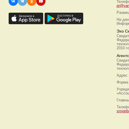
Телефо
pr@yan
Размещ
На дан
Информ
Эхо С
Свидет
Федера
технол
2010 г
Агент
Свидет
Федера
технол
Адрес
Форма 
Учреди
«Ассоц
Главны
Телефо
smigri