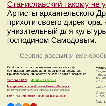
Станиславский такому не 
Артисты архангельского Д
прихоти своего директора.
унизительный для культур
господином Самодовым.
Сервис рассылки смс-сооб
Свободное использование материалов сайта и фото
Агент
без письменного разрешения редакции запрещается.
Свидет
При использовании новостей ссылка на сайт обязательна.
Федера
технол
Экспорт в RSS
Мобильная версия
2012 г
Материалы газеты «Правда Северо-Запада»
Форма 
По материалам редакции
«Правды Северо-Запада».
Учреди
Политика обработки персональных данных
«Ассоц
Главны