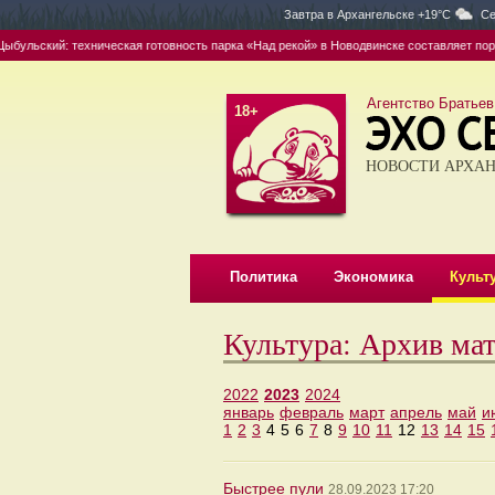
Завтра в
Архангельске +19°C
Се
ульский: техническая готовность парка «Над рекой» в Новодвинске составляет поряд
Агентство Братьев
18+
НОВОСТИ АРХАН
Политика
Экономика
Культ
Культура: Архив ма
2022
2023
2024
январь
февраль
март
апрель
май
и
1
2
3
4
5
6
7
8
9
10
11
12
13
14
15
Быстрее пули
28.09.2023 17:20