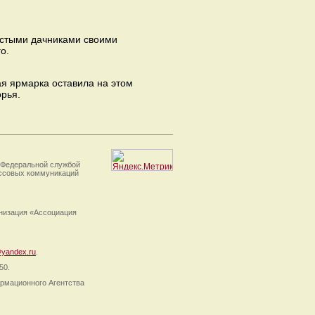
остыми дачниками своими
о.
я ярмарка оставила на этом
орья.
 Федеральной службой
ассовых коммуникаций
анизация «Ассоциация
yandex.ru
.
50.
рмационного Агентства