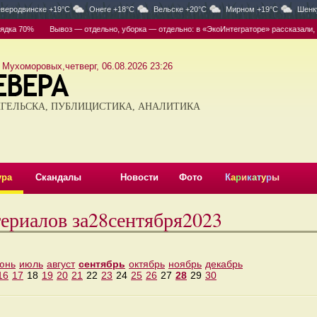
веродвинске +19°C
Онеге +18°C
Вельске +20°C
Мирном +19°C
Шенк
ка 70%
Вывоз — отдельно, уборка — отдельно: в «ЭкоИнтеграторе» рассказали, кт
 Мухоморовых,четверг, 06.08.2026 23:26
ГЕЛЬСКА, ПУБЛИЦИСТИКА, АНАЛИТИКА
ура
Скандалы
Новости
Фото
К
а
р
и
к
а
т
у
р
ы
териалов за28сентября2023
юнь
июль
август
сентябрь
октябрь
ноябрь
декабрь
16
17
18
19
20
21
22
23
24
25
26
27
28
29
30