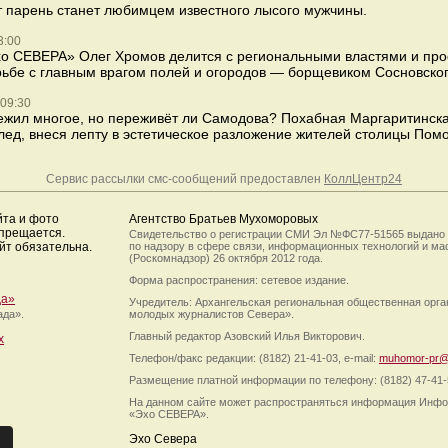
т парень станет любимцем известного лысого мужчины.
3:00
хо СЕВЕРА» Олег Хромов делится с региональными властями и пр
рьбе с главным врагом полей и огородов — борщевиком Сосновског
 09:30
режил многое, но переживёт ли Самодова? Похабная Маргаритинска
ед, внеся лепту в эстетическое разложение жителей столицы Пом
Сервис рассылки смс-сообщений предоставлен
КоллЦентр24
йта и фото
Агентство Братьев Мухоморовых
апрещается.
Свидетельство о регистрации СМИ Эл №ФС77-51565 выдано
йт обязательна.
по надзору в сфере связи, информационных технологий и м
(Роскомнадзор) 26 октября 2012 года.
Форма распространения: сетевое издание.
да»
Учредитель: Архангельская региональная общественная орг
ада».
молодых журналистов Севера».
Главный редактор Азовский Илья Викторович.
х
Телефон/факс редакции: (8182) 21-41-03, e-mail:
muhomor-pr@
Размещение платной информации по телефону: (8182) 47-41-
На данном сайте может распространяться информация Инфо
«Эхо СЕВЕРА».
Эхо Севера