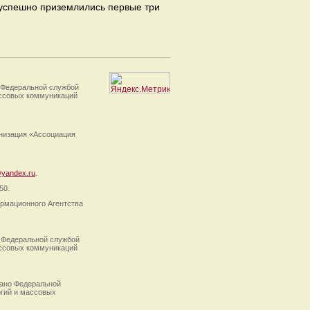
 успешно приземлились первые три
 Федеральной службой
ассовых коммуникаций
анизация «Ассоциация
yandex.ru
.
50.
рмационного Агентства
 Федеральной службой
ассовых коммуникаций
ано Федеральной
огий и массовых