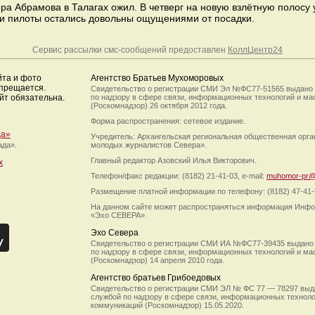
ра Абрамова в Талагах ожил. В четверг на новую взлётную полосу
и пилоты остались довольны ощущениями от посадки.
Сервис рассылки смс-сообщений предоставлен
КоллЦентр24
йта и фото
Агентство Братьев Мухоморовых
апрещается.
Свидетельство о регистрации СМИ Эл №ФС77-51565 выдано
йт обязательна.
по надзору в сфере связи, информационных технологий и м
(Роскомнадзор) 26 октября 2012 года.
Форма распространения: сетевое издание.
да»
Учредитель: Архангельская региональная общественная орг
ада».
молодых журналистов Севера».
Главный редактор Азовский Илья Викторович.
х
Телефон/факс редакции: (8182) 21-41-03, e-mail:
muhomor-pr@
Размещение платной информации по телефону: (8182) 47-41-
На данном сайте может распространяться информация Инфо
«Эхо СЕВЕРА».
Эхо Севера
Свидетельство о регистрации СМИ ИА №ФС77-39435 выдано
по надзору в сфере связи, информационных технологий и м
(Роскомнадзор) 14 апреля 2010 года.
Агентство братьев Грибоедовых
Свидетельство о регистрации СМИ ЭЛ № ФС 77 — 78297 выд
службой по надзору в сфере связи, информационных технол
коммуникаций (Роскомнадзор) 15.05.2020.