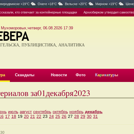
веродвинске +19°C
Онеге +18°C
Вельске +20°C
Мирном +19°C
Шенк
азали, кто отвечает за контейнерные площадки
Архизбирком утвердил самоотвод Ни
 Мухоморовых,четверг, 06.08.2026 17:39
ГЕЛЬСКА, ПУБЛИЦИСТИКА, АНАЛИТИКА
ура
Скандалы
Новости
Фото
К
а
р
и
к
а
т
у
р
ы
териалов за01декабря2023
юнь
июль
август
сентябрь
октябрь
ноябрь
декабрь
16
17
18
19
20
21
22
23
24
25
26
27
28
29
30
31
:30