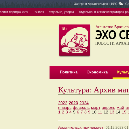
Завтра в
Архангельске +19°C
Се
яет порядка 70%
Вывоз — отдельно, уборка — отдельно: в «ЭкоИнтеграторе» расск
Агентство Братьев
18+
НОВОСТИ АРХАН
Политика
Экономика
Культ
Культура: Архив ма
2022
2023
2024
январь
февраль
март
апрель
май
и
1
2
3
4
5
6
7
8
9
10
11
12
13
14
15
Архангельск принимает!
01.12.2023 01