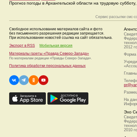
Прогноз погоды в Архангельской области на трудовую суббот
Сервис рассылки смс-
Свободное использование материалов сайта и фото
Агент
без письменного разрешения редакции запрещается.
Свидет
При использовании новостей ссылка на сайт обязательна.
Федера
технол
Экспорт в RSS
Мобильная версия
2012 г
Материалы газеты «Правда Северо-Запада»
Форма 
По материалам редакции
«Правды Северо-Запада».
Учреди
Политика обработки персональных данных
«Ассоц
Главны
Телефо
pr@yan
Размещ
На дан
Информ
Эхо С
Свидет
Федера
технол
2010 г