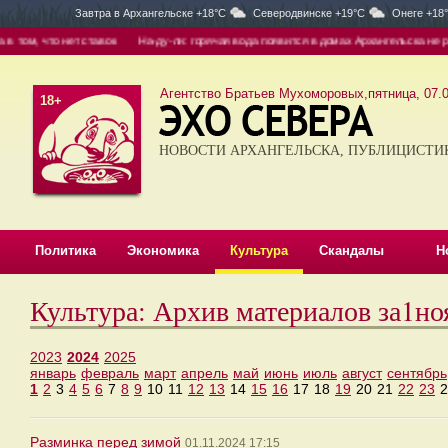
Завтра в
Архангельске +18°C
Северодвинске +19°C
Онеге +18
ом, что нет ставок
На-ду-ли: горячая вода появится в домах Архангельска не рань
Агентство Братьев Мухоморовых,пятница, 07.0
18+
НОВОСТИ АРХАНГЕЛЬСКА, ПУБЛИЦИСТИ
Политика
Экономика
Культура
Скандалы
Н
Культура: Архив материалов за1н
2023
2024
2025
январь
февраль
март
апрель
май
июнь
июль
август
сентябрь
1
2
3
4
5
6
7
8
9
10
11
12
13
14
15
16
17
18
19
20
21
22
23
2
Разминка перед зимой
01.11.2024 17:15