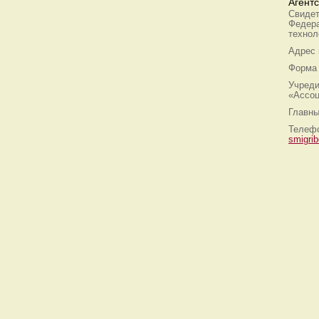
Агент
Свидет
Федера
технол
Адрес
Форма 
Учреди
«Ассоц
Главны
Телефо
smigri