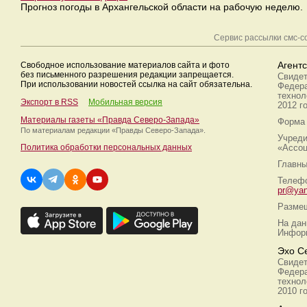
Прогноз погоды в Архангельской области на рабочую неделю.
Сервис рассылки смс-
Свободное использование материалов сайта и фото
Агент
без письменного разрешения редакции запрещается.
Свидет
При использовании новостей ссылка на сайт обязательна.
Федера
технол
Экспорт в RSS
Мобильная версия
2012 г
Материалы газеты «Правда Северо-Запада»
Форма 
По материалам редакции
«Правды Северо-Запада».
Учреди
Политика обработки персональных данных
«Ассоц
Главны
Телефо
pr@yan
Размещ
На дан
Информ
Эхо С
Свидет
Федера
технол
2010 г