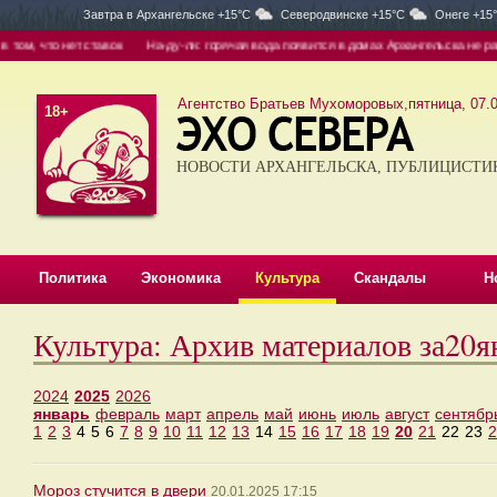
Завтра в
Архангельске +15°C
Северодвинске +15°C
Онеге +15
м, что нет ставок
На-ду-ли: горячая вода появится в домах Архангельска не раньш
Агентство Братьев Мухоморовых,пятница, 07.0
18+
НОВОСТИ АРХАНГЕЛЬСКА, ПУБЛИЦИСТИ
Политика
Экономика
Культура
Скандалы
Н
Культура: Архив материалов за20я
2024
2025
2026
январь
февраль
март
апрель
май
июнь
июль
август
сентябр
1
2
3
4
5
6
7
8
9
10
11
12
13
14
15
16
17
18
19
20
21
22
23
2
Мороз стучится в двери
20.01.2025 17:15