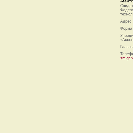
Агент
Свидет
Федера
технол
Адрес
Форма 
Учреди
«Ассоц
Главны
Телефо
smigri