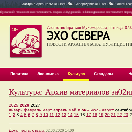
Завтра в
Архангельске +19°C
Северодвинске +20°C
Онеге +20
ьский: техническая готовность парка «Над рекой» в Новодвинске составляет порядка
Агентство Братьев Мухоморовых,пятница, 07.0
18+
НОВОСТИ АРХАНГЕЛЬСКА, ПУБЛИЦИСТИ
Политика
Экономика
Культура
Скандалы
Н
Культура: Архив материалов за02
2025
2026
2027
январь
февраль
март
апрель
май
июнь
июль
август
сентябр
1
2
3
4
5
6
7
8
9
10
11
12
13
14
15
16
17
18
19
20
21
22
23
2
Долг, честь, отвага
02.06.2026 14:00