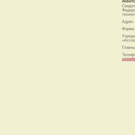
Агент
Свидет
Федера
технол
Адрес
Форма 
Учреди
«Ассоц
Главны
Телефо
smigri