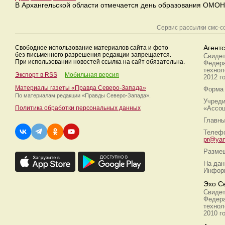
В Архангельской области отмечается день образования ОМОН
Сервис рассылки смс-
Свободное использование материалов сайта и фото
Агент
без письменного разрешения редакции запрещается.
Свидет
При использовании новостей ссылка на сайт обязательна.
Федера
технол
Экспорт в RSS
Мобильная версия
2012 г
Материалы газеты «Правда Северо-Запада»
Форма 
По материалам редакции
«Правды Северо-Запада».
Учреди
Политика обработки персональных данных
«Ассоц
Главны
Телефо
pr@yan
Размещ
На дан
Информ
Эхо С
Свидет
Федера
технол
2010 г