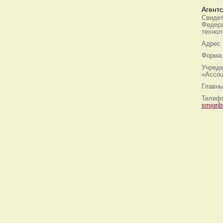
Агент
Свидет
Федера
технол
Адрес
Форма 
Учреди
«Ассоц
Главны
Телефо
smigri