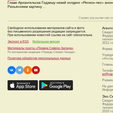
Главе Архангельска Годзишу некий холдинг «Регион-лес» анон
Разъясняем картину…
Сервис рассылки смс-
Свободное использование материалов сайта и фото
Агент
без письменного разрешения редакции запрещается.
Свидет
При использовании новостей ссылка на сайт обязательна.
Федера
технол
Экспорт в RSS
Мобильная версия
2012 г
Материалы газеты «Правда Северо-Запада»
Форма 
По материалам редакции
«Правды Северо-Запада».
Учреди
Политика обработки персональных данных
«Ассоц
Главны
Телефо
pr@yan
Размещ
На дан
Информ
Эхо С
Свидет
Федера
технол
2010 г