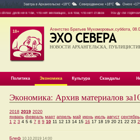
Завтра в
Архангельске +18°C
Северодвинске +18°C
Онеге +17
ах: дело не в том, что нет желающих, а в том, что нет ставок
На-ду-ли: горячая в
Агентство Братьев Мухоморовых,суббота, 08.0
18+
НОВОСТИ АРХАНГЕЛЬСКА, ПУБЛИЦИСТИ
Политика
Экономика
Культура
Скандалы
Н
Экономика: Архив материалов за1
2018
2019
2020
январь
февраль
март
апрель
май
июнь
июль
август
сентябрь
1
2
3
4
5
6
7
8
9
10
11
12
13
14
15
16
17
18
19
20
21
22
23
2
Блеф
10.10.2019 14:00