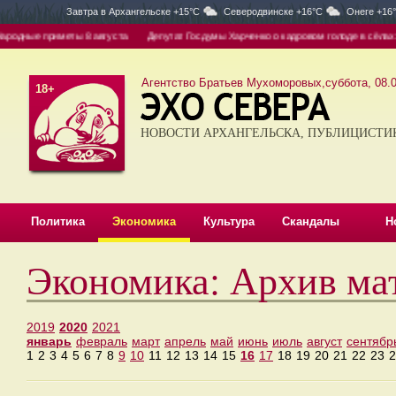
Завтра в
Архангельске +15°C
Северодвинске +16°C
Онеге +16
одные приметы 8 августа
Депутат Госдумы Харченко о кадровом голоде в сёлах: де
Агентство Братьев Мухоморовых,суббота, 08.0
18+
НОВОСТИ АРХАНГЕЛЬСКА, ПУБЛИЦИСТИ
Политика
Экономика
Культура
Скандалы
Н
Экономика: Архив ма
2019
2020
2021
январь
февраль
март
апрель
май
июнь
июль
август
сентябр
1
2
3
4
5
6
7
8
9
10
11
12
13
14
15
16
17
18
19
20
21
22
23
2