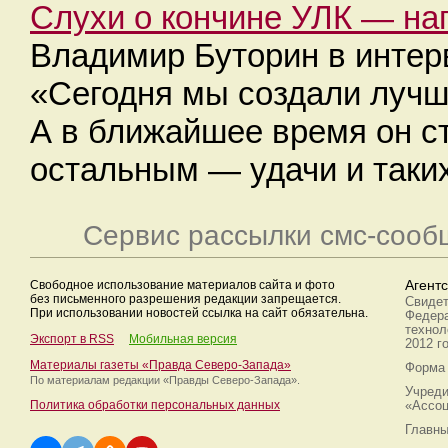
Слухи о кончине УЛК — на
Владимир Буторин в инте
«Сегодня мы создали лучш
А в ближайшее время он с
остальным — удачи и таких
Сервис рассылки смс-сооб
Свободное использование материалов сайта и фото
Агент
без письменного разрешения редакции запрещается.
Свидет
При использовании новостей ссылка на сайт обязательна.
Федера
технол
Экспорт в RSS
Мобильная версия
2012 г
Материалы газеты «Правда Северо-Запада»
Форма 
По материалам редакции
«Правды Северо-Запада».
Учреди
Политика обработки персональных данных
«Ассоц
Главны