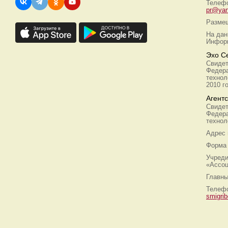
Телефо
pr@yan
Размещ
На дан
Информ
Эхо С
Свидет
Федера
технол
2010 г
Агент
Свидет
Федера
технол
Адрес
Форма 
Учреди
«Ассоц
Главны
Телефо
smigri