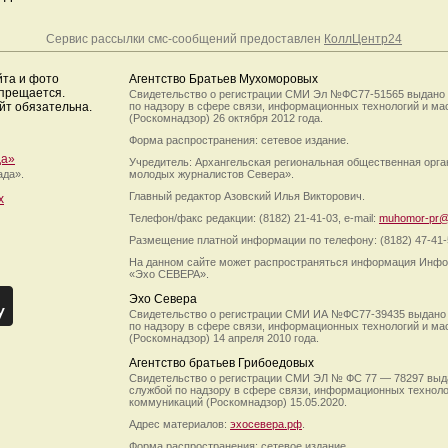
Сервис рассылки смс-сообщений предоставлен
КоллЦентр24
йта и фото
Агентство Братьев Мухоморовых
апрещается.
Свидетельство о регистрации СМИ Эл №ФС77-51565 выдано
йт обязательна.
по надзору в сфере связи, информационных технологий и м
(Роскомнадзор) 26 октября 2012 года.
Форма распространения: сетевое издание.
да»
Учредитель: Архангельская региональная общественная орг
ада».
молодых журналистов Севера».
Главный редактор Азовский Илья Викторович.
х
Телефон/факс редакции: (8182) 21-41-03, e-mail:
muhomor-pr@
Размещение платной информации по телефону: (8182) 47-41-
На данном сайте может распространяться информация Инфо
«Эхо СЕВЕРА».
Эхо Севера
Свидетельство о регистрации СМИ ИА №ФС77-39435 выдано
по надзору в сфере связи, информационных технологий и м
(Роскомнадзор) 14 апреля 2010 года.
Агентство братьев Грибоедовых
Свидетельство о регистрации СМИ ЭЛ № ФС 77 — 78297 выд
службой по надзору в сфере связи, информационных технол
коммуникаций (Роскомнадзор) 15.05.2020.
Адрес материалов:
эхосевера.рф
.
Форма распространения: сетевое издание.