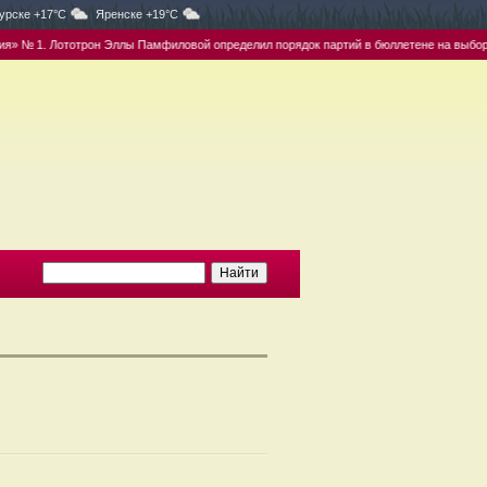
урске +17°C
Яренске +19°C
» № 1. Лототрон Эллы Памфиловой определил порядок партий в бюллетене на выборах