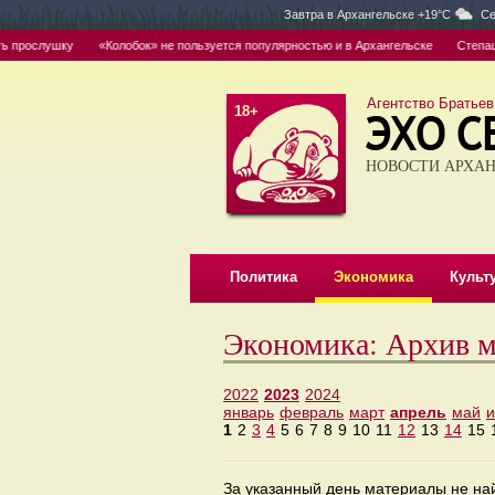
Завтра в
Архангельске +19°C
Се
 прослушку
«Колобок» не пользуется популярностью и в Архангельске
Степашин
Агентство Братьев
18+
НОВОСТИ АРХАН
Политика
Экономика
Культ
Экономика: Архив м
2022
2023
2024
январь
февраль
март
апрель
май
1
2
3
4
5
6
7
8
9
10
11
12
13
14
15
За указанный день материалы не н