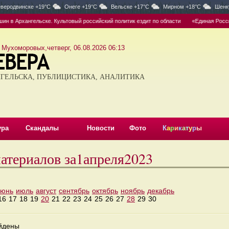
веродвинске +19°C
Онеге +19°C
Вельске +17°C
Мирном +18°C
Шенк
 в Архангельске. Культовый российский политик ездит по области
«Единая Россия
 Мухоморовых,четверг, 06.08.2026 06:13
ГЕЛЬСКА, ПУБЛИЦИСТИКА, АНАЛИТИКА
ура
Скандалы
Новости
Фото
К
а
р
и
к
а
т
у
р
ы
атериалов за1апреля2023
июнь
июль
август
сентябрь
октябрь
ноябрь
декабрь
16
17
18
19
20
21
22
23
24
25
26
27
28
29
30
айдены