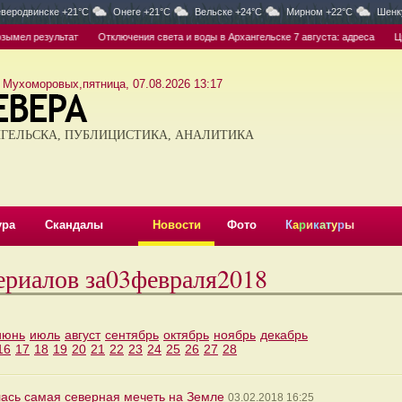
веродвинске +21°C
Онеге +21°C
Вельске +24°C
Мирном +22°C
Шенк
мел результат
Отключения света и воды в Архангельске 7 августа: адреса
Цыбу
 Мухоморовых,пятница, 07.08.2026 13:17
ГЕЛЬСКА, ПУБЛИЦИСТИКА, АНАЛИТИКА
ура
Скандалы
Новости
Фото
К
а
р
и
к
а
т
у
р
ы
ериалов за03февраля2018
июнь
июль
август
сентябрь
октябрь
ноябрь
декабрь
16
17
18
19
20
21
22
23
24
25
26
27
28
лась самая северная мечеть на Земле
03.02.2018 16:25