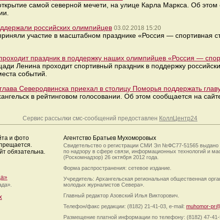
 открытие самой северной мечети, на улице Карла Маркса. Об это
ии.
поддержали российских олимпийцев
03.02.2018 15:20
приняли участие в масштабном празднике «Россия — спортивная с
проходит праздник в поддержку наших олимпийцев «Россия — спор
ощади Ленина проходит спортивный праздник в поддержку российск
еста событий.
о: глава Северодвинска приехал в столицу Поморья поддержать глав
ангельск в рейтинговом голосовании. Об этом сообщается на сай
Сервис рассылки смс-сообщений предоставлен
КоллЦентр24
йта и фото
Агентство Братьев Мухоморовых
апрещается.
Свидетельство о регистрации СМИ Эл №ФС77-51565 выдано
йт обязательна.
по надзору в сфере связи, информационных технологий и м
(Роскомнадзор) 26 октября 2012 года.
Форма распространения: сетевое издание.
да»
Учредитель: Архангельская региональная общественная орг
ада».
молодых журналистов Севера».
Главный редактор Азовский Илья Викторович.
х
Телефон/факс редакции: (8182) 21-41-03, e-mail:
muhomor-pr@
Размещение платной информации по телефону: (8182) 47-41-