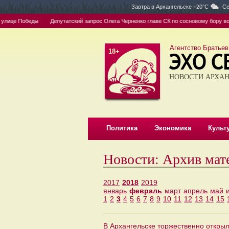
Завтра в
Архангельске +20°C
Се
ице Победы
Депутатский запрос Олега Черненко главе СК по сосновому бору возы
Агентство Братьев
18+
НОВОСТИ АРХАН
Политика
Экономика
Культ
Новости: Архив мат
2017
2018
2019
январь
февраль
март
апрель
май
1
2
3
4
5
6
7
8
9
10
11
12
13
14
15
В Архангельске торжественно откры