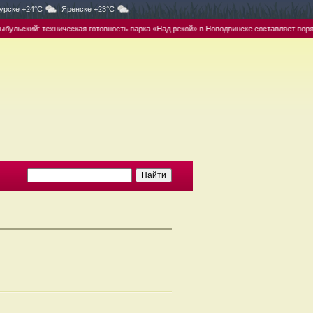
урске +24°C
Яренске +23°C
льский: техническая готовность парка «Над рекой» в Новодвинске составляет порядк