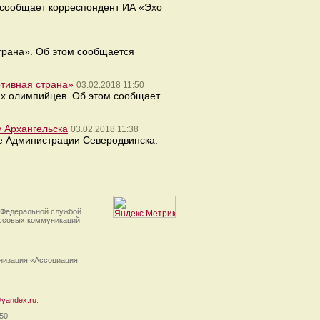
м сообщает корреспондент ИА «Эхо
трана». Об этом сообщается
тивная страна»
03.02.2018 11:50
их олимпийцев. Об этом сообщает
у Архангельска
03.02.2018 11:38
те Администрации Северодвинска.
 Федеральной службой
ассовых коммуникаций
анизация «Ассоциация
yandex.ru
.
50.