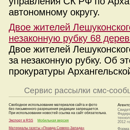
управления СК РФ по Арха
автономному округу.
Двое жителей Лешуконског
незаконную рубку 68 дере
Двое жителей Лешуконског
за незаконную рубку. Об э
прокуратуры Архангельской
Сервис рассылки смс-сооб
Свободное использование материалов сайта и фото
Агент
без письменного разрешения редакции запрещается.
Свидет
При использовании новостей ссылка на сайт обязательна.
Федера
технол
Экспорт в RSS
Мобильная версия
2012 г
Материалы газеты «Правда Северо-Запада»
Форма 