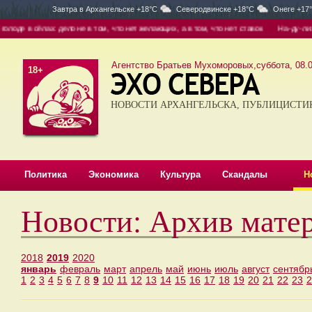
Завтра в
Архангельске +18°C
Северодвинске +18°C
Онеге +17
ёлах: дело не в том, что нет желающих, а в том, что нет ставок
На-ду-ли: горячая
Агентство Братьев Мухоморовых,суббота, 08.0
18+
НОВОСТИ АРХАНГЕЛЬСКА, ПУБЛИЦИСТИ
Политика
Экономика
Культура
Скандалы
Н
Новости: Архив мате
2018
2019
2020
январь
февраль
март
апрель
май
июнь
июль
август
сентябр
1
2
3
4
5
6
7
8
9
10
11
12
13
14
15
16
17
18
19
20
21
22
23
2