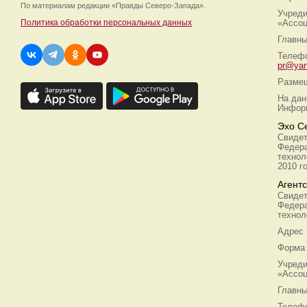
По материалам редакции
«Правды Северо-Запада».
Учреди
Политика обработки персональных данных
«Ассоц
Главны
Телефо
pr@yan
Размещ
На дан
Информ
Эхо С
Свидет
Федера
технол
2010 г
Агент
Свидет
Федера
технол
Адрес
Форма 
Учреди
«Ассоц
Главны