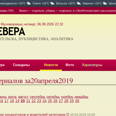
веродвинске +19°C
Онеге +18°C
Вельске +20°C
Мирном +19°C
Шенк
дка 70%
Вывоз — отдельно, уборка — отдельно: в «ЭкоИнтеграторе» рассказали, кт
 Мухоморовых,четверг, 06.08.2026 22:32
ГЕЛЬСКА, ПУБЛИЦИСТИКА, АНАЛИТИКА
ура
Скандалы
Новости
Фото
К
а
р
и
к
а
т
у
р
ы
ериалов за20апреля2019
июнь
июль
август
сентябрь
октябрь
ноябрь
декабрь
16
17
18
19
20
21
22
23
24
25
26
27
28
29
30
р кондукторов и водителей категории D
20.04.2019 16:00