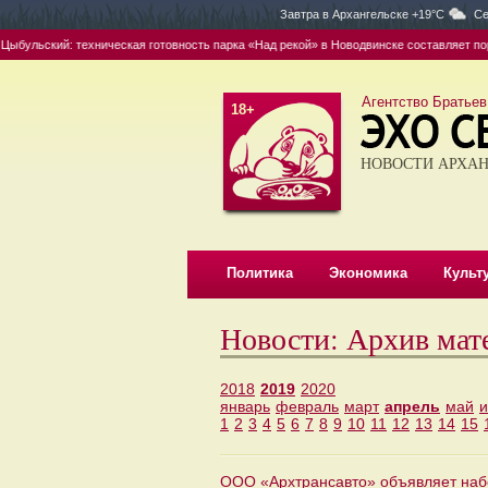
Завтра в
Архангельске +19°C
Се
бульский: техническая готовность парка «Над рекой» в Новодвинске составляет поря
Агентство Братьев
18+
НОВОСТИ АРХАН
Политика
Экономика
Культ
Новости: Архив мат
2018
2019
2020
январь
февраль
март
апрель
май
1
2
3
4
5
6
7
8
9
10
11
12
13
14
15
ООО «Архтрансавто» объявляет набо