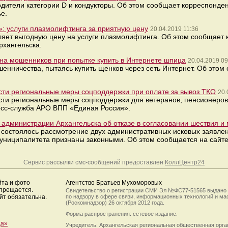
дители категории D и кондукторы. Об этом сообщает корреспонд
е.
»: услуги плазмолифтинга за приятную цену
20.04.2019 11:36
яет выгодную цену на услуги плазмолифтинга. Об этом сообщает
хангельска.
на мошенников при попытке купить в Интернете шпица
20.04.2019 09
енничества, пытаясь купить щенков через сеть Интернет. Об этом
сти региональные меры соцподдержки при оплате за вывоз ТКО
20.
сти региональные меры соцподдержки для ветеранов, пенсионеров
есс-служба АРО ВПП «Единая Россия».
администрации Архангельска об отказе в согласовании шествия и 
 состоялось рассмотрение двух административных исковых заявле
униципалитета признаны законными. Об этом сообщается на сайте
Сервис рассылки смс-сообщений предоставлен
КоллЦентр24
йта и фото
Агентство Братьев Мухоморовых
апрещается.
Свидетельство о регистрации СМИ Эл №ФС77-51565 выдано
йт обязательна.
по надзору в сфере связи, информационных технологий и м
(Роскомнадзор) 26 октября 2012 года.
Форма распространения: сетевое издание.
да»
Учредитель: Архангельская региональная общественная орг