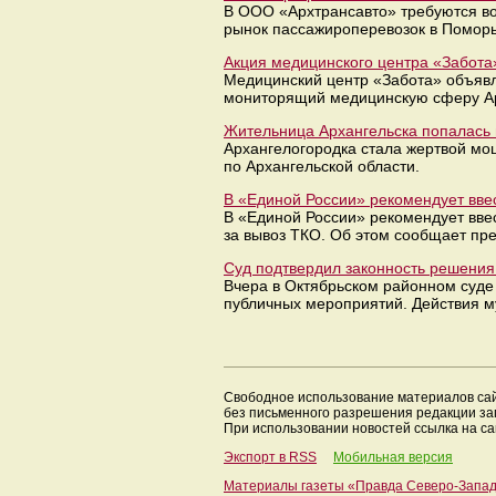
В ООО «Архтрансавто» требуются во
рынок пассажироперевозок в Поморь
Акция медицинского центра «Забота
Медицинский центр «Забота» объявл
мониторящий медицинскую сферу Ар
Жительница Архангельска попалась 
Архангелогородка стала жертвой мош
по Архангельской области.
В «Единой России» рекомендует вве
В «Единой России» рекомендует вве
за вывоз ТКО. Об этом сообщает пр
Суд подтвердил законность решения 
Вчера в Октябрьском районном суде
публичных мероприятий. Действия м
Свободное использование материалов са
без письменного разрешения редакции з
При использовании новостей ссылка на са
Экспорт в RSS
Мобильная версия
Материалы газеты «Правда Северо-Запа