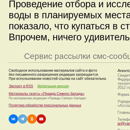
Проведение отбора и иссл
воды в планируемых места
показало, что купаться в 
Впрочем, ничего удивитель
Сервис рассылки смс-сооб
Свободное использование материалов сайта и фото
Агент
без письменного разрешения редакции запрещается.
Свидет
При использовании новостей ссылка на сайт обязательна.
Федера
технол
Экспорт в RSS
Мобильная версия
2012 г
Материалы газеты «Правда Северо-Запада»
Форма 
По материалам редакции
«Правды Северо-Запада».
Учреди
Политика обработки персональных данных
«Ассоц
Главны
Телефо
pr@yan