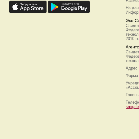
Размещ
На дан
Информ
Эхо С
Свидет
Федера
технол
2010 г
Агент
Свидет
Федера
технол
Адрес
Форма 
Учреди
«Ассоц
Главны
Телефо
smigri