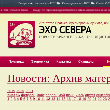
Завтра в
Архангельске +17°C
Северодвинске +16°C
Онеге +16
м, что нет ставок
На-ду-ли: горячая вода появится в домах Архангельска не раньш
Агентство Братьев Мухоморовых,суббота, 08.0
18+
НОВОСТИ АРХАНГЕЛЬСКА, ПУБЛИЦИСТИ
Политика
Экономика
Культура
Скандалы
Н
Новости: Архив мате
2019
2020
2021
январь
февраль
март
апрель
май
июнь
июль
август
сентябр
1
2
3
4
5
6
7
8
9
10
11
12
13
14
15
16
17
18
19
20
21
22
23
2