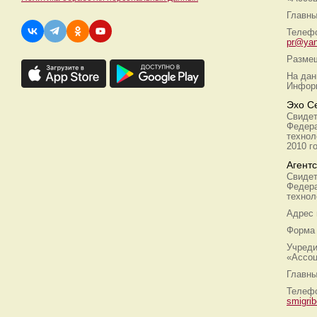
Главны
Телефо
pr@yan
Размещ
На дан
Информ
Эхо С
Свидет
Федера
технол
2010 г
Агент
Свидет
Федера
технол
Адрес
Форма 
Учреди
«Ассоц
Главны
Телефо
smigri