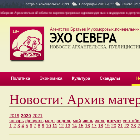
Завтра в
Архангельске +19°C
Северодвинске +20°C
Онеге +21
 Архангельской области зарегистрировал одномандатных кандидатов в депутаты ГД
Агентство Братьев Мухоморовых,понедельник, 
18+
НОВОСТИ АРХАНГЕЛЬСКА, ПУБЛИЦИСТИ
Политика
Экономика
Культура
Скандалы
Н
Новости: Архив матер
2019
2020
2021
январь
февраль
март
апрель
май
июнь
июль
август
сентябр
1
2
3
4
5
6
7
8
9
10
11
12
13
14
15
16
17
18
19
20
21
22
23
2