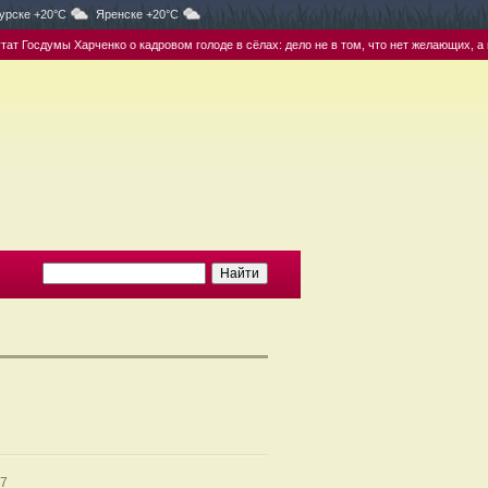
урске +20°C
Яренске +20°C
осдумы Харченко о кадровом голоде в сёлах: дело не в том, что нет желающих, а в том,
07