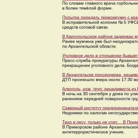
По словам главного врача горбольни
в более тяжёлой форме.
Попытка передать термокружку с кр
В исправительной колонии № 5 УФС
средств сотовой связи.
В Каргопольском районе задержан 
Ранее мужчина уже был неоднократн
по Архангельской области.
Уголовное дело в отношении бывшег
Пресс-служба прокуратуры Архангел
прекращении уголовного дела. Богд
В Архангельске пенсионерка, решив
ДТП произошло вчера около 17:30 в
Алкоголь, нож, труп: рецидивиста и
В ночь на 30 сентября у дома по ул
ранением передней поверхности гру
Северный институт предприниматель
Недоимки по налогам негосударстве
Тихо в лесу, только не спит… В Пр
В Приморском районе Архангельской
антитеррористическое учение.