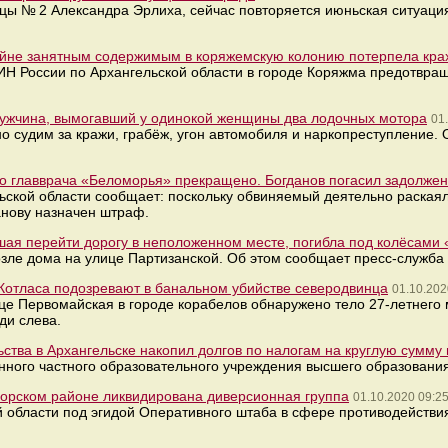
цы № 2 Александра Эрлиха, сейчас повторяется июньская ситуация
айне занятным содержимым в коряжемскую колонию потерпела кра
ИН России по Архангельской области в городе Коряжма предотвр
мужчина, вымогавший у одинокой женщины два лодочных мотора
01
о судим за кражи, грабёж, угон автомобиля и наркопреступление.
о главврача «Беломорья» прекращено. Богданов погасил задолжен
ьской области сообщает: поскольку обвиняемый деятельно раская
анову назначен штраф.
шая перейти дорогу в неположенном месте, погибла под колёсами
озле дома на улице Партизанской. Об этом сообщает пресс-служба
з Котласа подозревают в банальном убийстве северодвинца
01.10.202
ице Первомайская в городе корабелов обнаружено тело 27-летнего
ди слева.
ства в Архангельске накопил долгов по налогам на круглую сумму
нного частного образовательного учреждения высшего образования
иморском районе ликвидирована диверсионная группа
01.10.2020 09:2
 области под эгидой Оперативного штаба в сфере противодействи