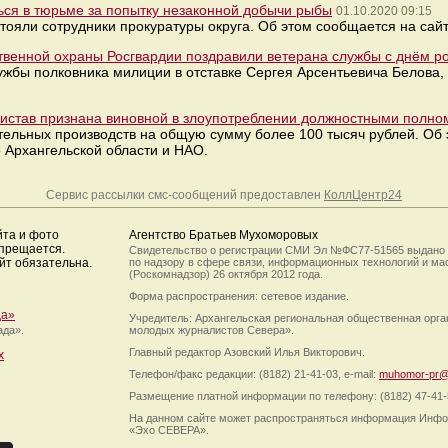
ься в тюрьме за попытку незаконной добычи рыбы
01.10.2020 09:15
тояли сотрудники прокуратуры округа. Об этом сообщается на сай
венной охраны Росгвардии поздравили ветерана службы с днём р
ужбы полковника милиции в отставке Сергея Арсентьевича Белова,
ристав признана виновной в злоупотреблении должностными полн
тельных производств на общую сумму более 100 тысяч рублей. Об
 Архангельской области и НАО.
Сервис рассылки смс-сообщений предоставлен
КоллЦентр24
йта и фото
Агентство Братьев Мухоморовых
апрещается.
Свидетельство о регистрации СМИ Эл №ФС77-51565 выдано
йт обязательна.
по надзору в сфере связи, информационных технологий и м
(Роскомнадзор) 26 октября 2012 года.
Форма распространения: сетевое издание.
да»
Учредитель: Архангельская региональная общественная орг
ада».
молодых журналистов Севера».
Главный редактор Азовский Илья Викторович.
х
Телефон/факс редакции: (8182) 21-41-03, e-mail:
muhomor-pr@
Размещение платной информации по телефону: (8182) 47-41-
На данном сайте может распространяться информация Инфо
«Эхо СЕВЕРА».