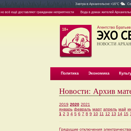
Завтра в
Архангельске +16°C
Се
сё ещё доставляют гражданам неприятности
Вода в домах жителей Архангельска ве
Агентство Братьев
18+
НОВОСТИ АРХАН
Политика
Экономика
Культ
Новости: Архив мат
2019
2020
2021
январь
февраль
март
апрель
май
и
1
2
3
4
5
6
7
8
9
10
11
12
13
14
15
Грядущие отключения электричества 