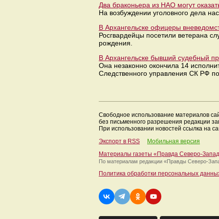
Два браконьера из НАО могут оказат
На возбуждении уголовного дела нас
В Архангельске офицеры вневедомст
Росгвардейцы посетили ветерана сл
рождения.
В Архангельске бывший судебный п
Она незаконно окончила 14 исполни
Следственного управления СК РФ по
Свободное использование материалов са
без письменного разрешения редакции з
При использовании новостей ссылка на са
Экспорт в RSS
Мобильная версия
Материалы газеты «Правда Северо-Запа
По материалам редакции
«Правды Северо-Зап
Политика обработки персональных данны