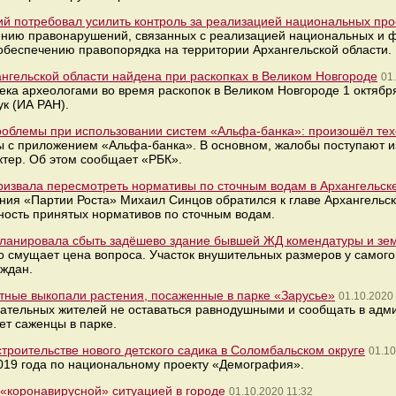
й потребовал усилить контроль за реализацией национальных про
нию правонарушений, связанных с реализацией национальных и ф
беспечению правопорядка на территории Архангельской области.
ангельской области найдена при раскопках в Великом Новгороде
01
ека археологами во время раскопок в Великом Новгороде 1 октябр
к (ИА РАН).
роблемы при использовании систем «Альфа-банка»: произошёл те
 с приложением «Альфа-банка». В основном, жалобы поступают и
тер. Об этом сообщает «РБК».
призвала пересмотреть нормативы по сточным водам в Архангельск
ния «Партии Роста» Михаил Синцов обратился к главе Архангельск
ность принятых нормативов по сточным водам.
ланировала сбыть задёшево здание бывшей ЖД комендатуры и зе
о смущает цена вопроса. Участок внушительных размеров у самого
ждан.
стные выкопали растения, посаженные в парке «Зарусье»
01.10.2020
нательных жителей не оставаться равнодушными и сообщать в адм
ает саженцы в парке.
троительстве нового детского садика в Соломбальском округе
01.10
2019 года по национальному проекту «Демография».
«коронавирусной» ситуацией в городе
01.10.2020 11:32