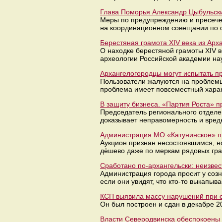
Глава Поморья Александр Цыбульски
Меры по предупреждению и пресече
на координационном совещании по о
Берестяная грамота XIV века из Арх
О находке берестяной грамоты XIV в
археологии Российской академии нау
Архангелогородцы могут испытать п
Пользователи жалуются на проблемы
проблема имеет повсеместный харак
В защиту бизнеса. «Партия Роста» 
Председатель регионального отделе
доказывает неправомерность и вред
Администрация МО «Катунинское» п
Аукцион признан несостоявшимся, н
дёшево даже по меркам рядовых гра
Сработано по-архангельски: неизве
Администрация города просит у соз
если они увидят, что кто-то выкапыв
КСП выявила массу нарушений при с
Он был построен и сдан в декабре 
Власти Северодвинска обеспокоены 