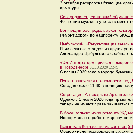
2 октября ресурсоснабжающие орган
арматуры.
Северодвинец, солгавший об угоне с
40-летний мужчина улетел в кювет, 
Вопиющий беспредел: архангелогоро
Ремонт дороги по нацпроекту БКАД п
Цыбульский: «Рекультивация земли н
Речи о завозе отходов из других рег
Александра Цыбульского сообщает с
«ЭкоИнтегратор» призвал поморов б
в Новодвинске
01.10.2020 15:45
С весны 2020 года в городе бумажн
Пункт назначения по-поморски: под
Сегодня около 11:30 в полицию пос
Сегрегация. Аптекарь из Архангельс
Однако с 1 июля 2020 года правите
теперь не имеют права заниматься т
В Архангельске из-за ремонта ЖД м
Информацию о работе маршрутов можн
Вспышка в Котласе не угасает: ещё
Общее число подтверждённых случае