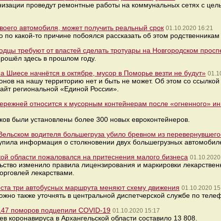
изации проведут ремонтные работы на коммунальных сетях с цел
воего автомобиля, может получить реальный срок
01.10.2020 16:21
но по какой-то причине побоялся рассказать об этом родственникам
дцы требуют от властей сделать тротуары на Новгородском просп
рошёл здесь в прошлом году.
а Шиесе начнётся в октябре, мусор в Поморье везти не будут»
01.1
ионов на нашу территорию нет и быть не может. Об этом со ссылкой
айт региональной «Единой России».
ережней относится к мусорным контейнерам после «огненного» и
иков были установлены более 300 новых евроконтейнеров.
 Вельском водителя большегруза убило бревном из перевернувшего
тупила информация о столкновении двух большегрузных автомобил
кой области пожаловался на притеснения малого бизнеса
01.10.2020
льство изменило правила лицензирования и маркировки лекарствен
орговлей лекарствами.
оста три автобусных маршрута меняют схему движения
01.10.2020 15
о также уточнять в центральной диспетчерской службе по телефон
 147 поморов подцепили COVID-19
01.10.2020 15:17
в коронавируса в Архангельской области составило 13 808.