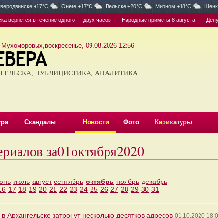
веродвинске +17°C
Онеге +17°C
Вельске +20°C
Мирном +18°C
Шенк
рнётся в течение одного — двух часов
Народные приметы 8 августа
Депутат Г
 Мухоморовых,воскресенье, 09.08.2026 12:56
ГЕЛЬСКА, ПУБЛИЦИСТИКА, АНАЛИТИКА
ура
Скандалы
Новости
Фото
К
а
р
и
к
а
т
у
р
ы
ериалов за01октября2020
юнь
июль
август
сентябрь
октябрь
ноябрь
декабрь
16
17
18
19
20
21
22
23
24
25
26
27
28
29
30
31
в Архангельске затронут несколько десятков адресов
01.10.2020 18: