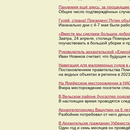
Пандемия ещё здесь: за прошедшие 
Общее число подтверждённых случае
Гуляй, страна! Президент Путин объ
Изначально дни с 4-7 мая были раб
«Вместе мы сделаем большое доброе
Завтра, 24 апреля, столица Поморья
поучаствовать в большой уборке и п
Руководитель архангельской «Един
Иван Новиков считает, что будущее 
Навигация для маломерных судов в 
Постановлением правительства Помо
на водных объектах в региона в 202
На Ярейюском месторождении в НАО
Вчера месторождение посетили спец
В Вельском районе бухгалтер подоз
В настоящее время проводятся след
Архангелогородец Вашуткин на 6 лет
Разбойник потребовал от него деньг
В Архангельске гражданин Узбекиста
Один год и семь месяцев он провед