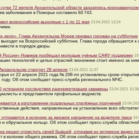
сутки 72 жителя Архангельской области заразились коронавирусом
в заболевания в Поморье составило 60 743.
явил всероссийские выходные с 1 по 11 мая
23.04.2021 13:24
очими.
 дело». Глава Архангельска Морев призвал горожан на субботник
 выходит на Всероссийский субботник. Глава города обращается к
ривести в порядок дворы.
ой России» Новиков пообещал молодым учёным САФУ поддержку
23
наших технологий и целых отраслей экономики стоит именно за ним
Архангельске стартует 28 апреля
23.04.2021 11:57
рья от 22 апреля 2021 года № 208-пп установлены сроки открыти
1 году. Об этом сообщает пресс-служба регионального МЧС.
 устранили последствия разгерметизации скважины
23.04.2021 10:38
иалисты и представители профильных ведомств.
ревается в изготовлении поддельных платёжных поручений
23.04.202
ственные действия, направленные на установление всех обстояте
 отправится в колонию за дерзкое нападение на водителя такси
23.
и и обручальное кольцо. Об этом сообщает пресс-служба областно
на решил отомстить своей бывшей, отправив их интимное видео п
ёт в колонии общего режима. Об этом сообщает пресс-служба реги