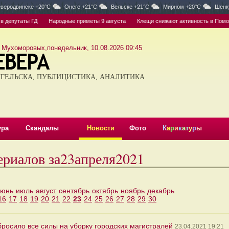
веродвинске +20°C
Онеге +21°C
Вельске +21°C
Мирном +20°C
Шенк
епутаты ГД
Народные приметы 9 августа
Клещи снижают активность в Поморье,
 Мухоморовых,понедельник, 10.08.2026 09:45
ГЕЛЬСКА, ПУБЛИЦИСТИКА, АНАЛИТИКА
ура
Скандалы
Новости
Фото
К
а
р
и
к
а
т
у
р
ы
ериалов за23апреля2021
июнь
июль
август
сентябрь
октябрь
ноябрь
декабрь
16
17
18
19
20
21
22
23
24
25
26
27
28
29
30
росило все силы на уборку городских магистралей
23.04.2021 19:21