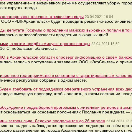
е управление» в ежедневном режиме осуществляют уборку городск
сех округах города.
 запланированы точечные отключения воды
23.04.2021 19:04
ля ООО «РВК-Архангельск» будет проводить ремонтно-восстановите
оды депутата Госдумы о продлении майских выходных попали в точ
валась о целесообразности продления выходных дней.
ыми, а затем придёт «минус»: прогноз погоды
23.04.2021 15:59
+16°C, небольшая облачность.
КО в Архангельской области опроверг информацию о своём банкро
вилась запись о поступлении заявления ООО «ЭкоСинтез» о приз
иционное гостеприимство в сочетании с гарантированным качеств
лнечной республики собраны в одном месте.
Будем требовать от подрядчиков оперативного устранения всех де
едную выездную проверку, чтобы оценить, в каком состоянии нахо
 обсуждение предвыборной программы с жителями регионов и экс
т основываться на основных положениях Послания президента — 
вины заторы льда. Ледоход продолжится до 26 апреля
23.04.2021 13:
нию на полдень наблюдается прохождение ледохода на всём протя
ского разветвления до города Архангельска интенсивностью от густ