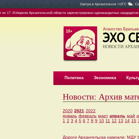
Завтра в
Архангельске +19°C
Се
 17. Избирком Архангельской области зарегистрировал одномандатных кандидатов в д
Агентство Братьев
18+
НОВОСТИ АРХАН
Политика
Экономика
Культ
Новости: Архив мат
2020
2021
2022
январь
февраль
март
апрель
май
1
2
3
4
5
6
7
8
9
10
11
12
13
14
15
Дороги Архангельска намокли: МДУ б