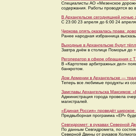
Специалисты АО «Мезенское дорожно
содержания. Работы проводятся во в
В Архангельске сегодняшней ночью
С 23:00 23 апреля до 6:00 24 апре
Чиркова опять оказалась права: дов
Ранее народная избранница высказы
Выходные в Архангельске будут тёпл
Завтра днём в столице Поморья до 
Регоператор в сфере обращения с Т
В «Картотеке арбитражных дел» поя
банкротом.
Дом Армении в Архангельске — трад
Теперь все любимые продукты из со
Замглавы Архангельска Максимов: «
Администрация города провела очер
магистралей.
«Единая Россия» проведёт широкое
Предвыборная программа «ЕР» буде
Севгидромет: в рукавах Северной Д
По данным Севгидромета, по состоя
Северной Двины от рукавов Холмогор