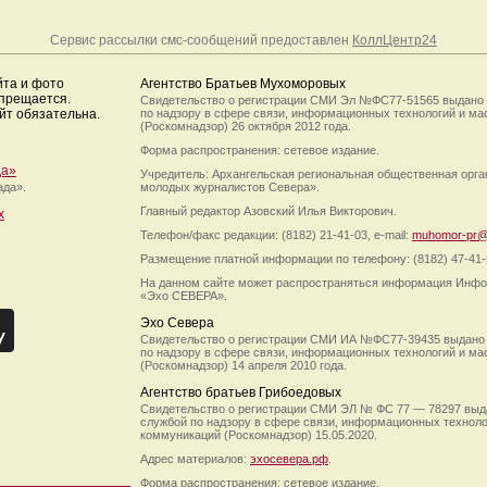
Сервис рассылки смс-сообщений предоставлен
КоллЦентр24
йта и фото
Агентство Братьев Мухоморовых
апрещается.
Свидетельство о регистрации СМИ Эл №ФС77-51565 выдано
йт обязательна.
по надзору в сфере связи, информационных технологий и м
(Роскомнадзор) 26 октября 2012 года.
Форма распространения: сетевое издание.
да»
Учредитель: Архангельская региональная общественная орг
ада».
молодых журналистов Севера».
Главный редактор Азовский Илья Викторович.
х
Телефон/факс редакции: (8182) 21-41-03, e-mail:
muhomor-pr@
Размещение платной информации по телефону: (8182) 47-41-
На данном сайте может распространяться информация Инфо
«Эхо СЕВЕРА».
Эхо Севера
Свидетельство о регистрации СМИ ИА №ФС77-39435 выдано
по надзору в сфере связи, информационных технологий и м
(Роскомнадзор) 14 апреля 2010 года.
Агентство братьев Грибоедовых
Свидетельство о регистрации СМИ ЭЛ № ФС 77 — 78297 выд
службой по надзору в сфере связи, информационных технол
коммуникаций (Роскомнадзор) 15.05.2020.
Адрес материалов:
эхосевера.рф
.
Форма распространения: сетевое издание.