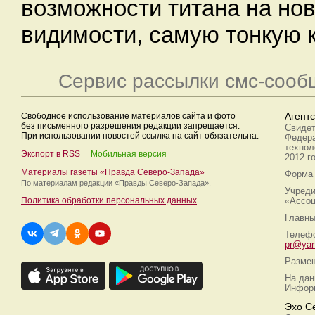
возможности титана на нов
видимости, самую тонкую 
Сервис рассылки смс-сооб
Свободное использование материалов сайта и фото
Агент
без письменного разрешения редакции запрещается.
Свидет
При использовании новостей ссылка на сайт обязательна.
Федера
технол
Экспорт в RSS
Мобильная версия
2012 г
Материалы газеты «Правда Северо-Запада»
Форма 
По материалам редакции
«Правды Северо-Запада».
Учреди
Политика обработки персональных данных
«Ассоц
Главны
Телефо
pr@yan
Размещ
На дан
Информ
Эхо С