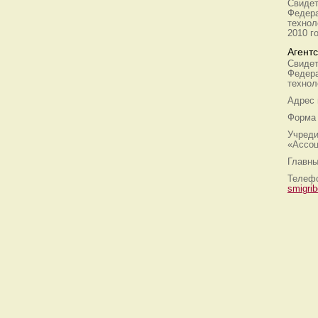
Свидет
Федера
технол
2010 г
Агент
Свидет
Федера
технол
Адрес
Форма 
Учреди
«Ассоц
Главны
Телефо
smigri