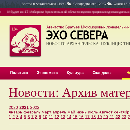
Завтра в
Архангельске +19°C
Северодвинске +20°C
Онеге +21
И будет их 17. Избирком Архангельской области зарегистрировал одномандатных кан
Агентство Братьев Мухоморовых,понедельник, 
18+
НОВОСТИ АРХАНГЕЛЬСКА, ПУБЛИЦИСТИ
Политика
Экономика
Культура
Скандалы
Н
Новости: Архив матер
2020
2021
2022
январь
февраль
март
апрель
май
июнь
июль
август
сентябр
1
2
3
4
5
6
7
8
9
10
11
12
13
14
15
16
17
18
19
20
21
22
23
2