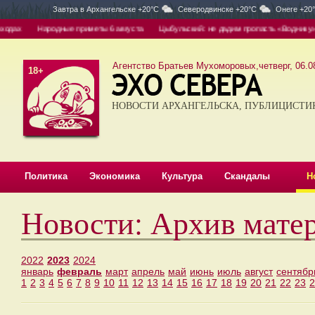
Завтра в
Архангельске +20°C
Северодвинске +20°C
Онеге +20
дах
Народные приметы 6 августа
Цыбульский: не дадим пропасть «Воднику»
Агентство Братьев Мухоморовых,четверг, 06.08
18+
НОВОСТИ АРХАНГЕЛЬСКА, ПУБЛИЦИСТИ
Политика
Экономика
Культура
Скандалы
Н
Новости: Архив мате
2022
2023
2024
январь
февраль
март
апрель
май
июнь
июль
август
сентябр
1
2
3
4
5
6
7
8
9
10
11
12
13
14
15
16
17
18
19
20
21
22
23
2