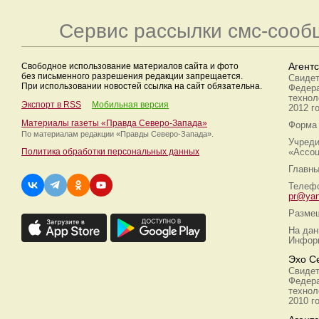
Сервис рассылки смс-сооб
Свободное использование материалов сайта и фото
Агент
без письменного разрешения редакции запрещается.
Свидет
При использовании новостей ссылка на сайт обязательна.
Федера
технол
Экспорт в RSS
Мобильная версия
2012 г
Материалы газеты «Правда Северо-Запада»
Форма 
По материалам редакции
«Правды Северо-Запада».
Учреди
Политика обработки персональных данных
«Ассоц
Главны
Телефо
pr@yan
Размещ
На дан
Информ
Эхо С
Свидет
Федера
технол
2010 г