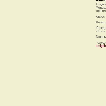
Агент
Свидет
Федера
технол
Адрес
Форма 
Учреди
«Ассоц
Главны
Телефо
smigri