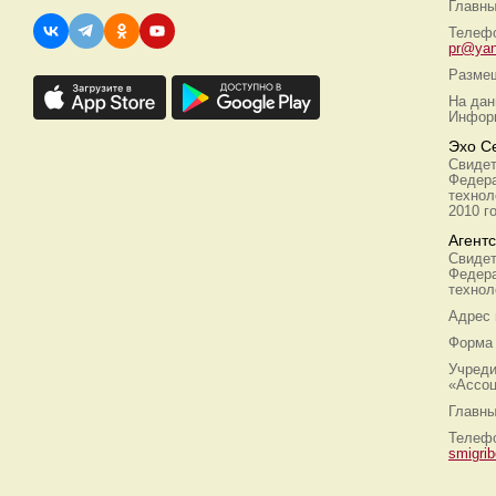
Главны
Телефо
pr@yan
Размещ
На дан
Информ
Эхо С
Свидет
Федера
технол
2010 г
Агент
Свидет
Федера
технол
Адрес
Форма 
Учреди
«Ассоц
Главны
Телефо
smigri