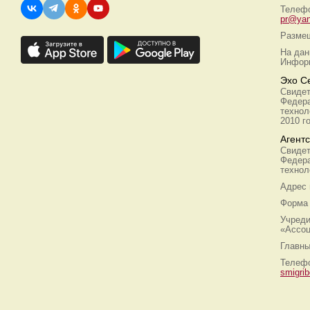
Телефо
pr@yan
Размещ
На дан
Информ
Эхо С
Свидет
Федера
технол
2010 г
Агент
Свидет
Федера
технол
Адрес
Форма 
Учреди
«Ассоц
Главны
Телефо
smigri