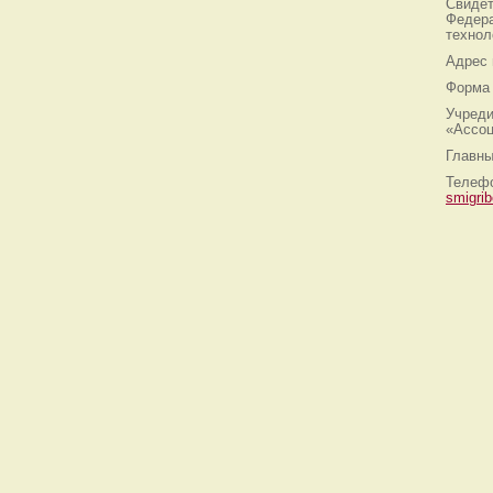
Свидет
Федера
технол
Адрес
Форма 
Учреди
«Ассоц
Главны
Телефо
smigri