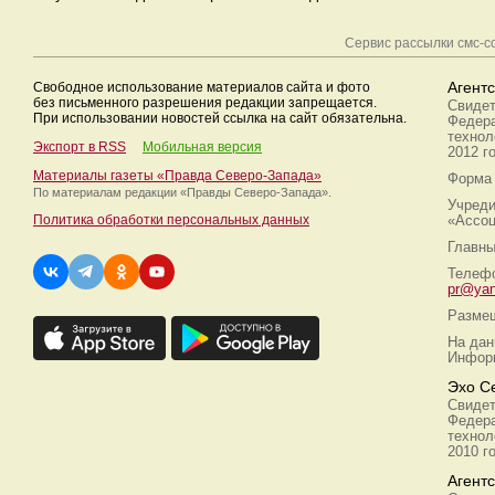
Сервис рассылки смс-
Свободное использование материалов сайта и фото
Агент
без письменного разрешения редакции запрещается.
Свидет
При использовании новостей ссылка на сайт обязательна.
Федера
технол
Экспорт в RSS
Мобильная версия
2012 г
Материалы газеты «Правда Северо-Запада»
Форма 
По материалам редакции
«Правды Северо-Запада».
Учреди
Политика обработки персональных данных
«Ассоц
Главны
Телефо
pr@yan
Размещ
На дан
Информ
Эхо С
Свидет
Федера
технол
2010 г
Агент