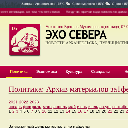
Завтра в
Архангельске +15°C
Северодвинске +15°C
Онеге +15
ет желающих, а в том, что нет ставок
На-ду-ли: горячая вода появится в домах Арх
Агентство Братьев Мухоморовых,пятница, 07.0
18+
НОВОСТИ АРХАНГЕЛЬСКА, ПУБЛИЦИСТИ
Политика
Экономика
Культура
Скандалы
Н
Политика: Архив материалов за1ф
2021
2022
2023
январь
февраль
март
апрель
май
июнь
июль
август
сентябр
1
2
3
4
5
6
7
8
9
10
11
12
13
14
15
16
17
18
19
20
21
22
23
2
За указанный день материалы не найдены