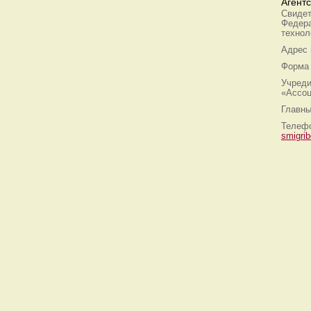
Агент
Свидет
Федера
технол
Адрес
Форма 
Учреди
«Ассоц
Главны
Телефо
smigri