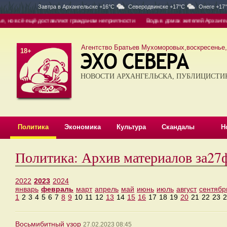
Завтра в
Архангельске +16°C
Северодвинске +17°C
Онеге +17
 но всё ещё доставляют гражданам неприятности
Вода в домах жителей Архангельс
Агентство Братьев Мухоморовых,воскресенье, 
18+
НОВОСТИ АРХАНГЕЛЬСКА, ПУБЛИЦИСТИ
Политика
Экономика
Культура
Скандалы
Н
Политика: Архив материалов за27
2022
2023
2024
январь
февраль
март
апрель
май
июнь
июль
август
сентябр
1
2
3
4
5
6
7
8
9
10
11
12
13
14
15
16
17
18
19
20
21
22
23
2
Восьмибитный узор
27.02.2023 08:45