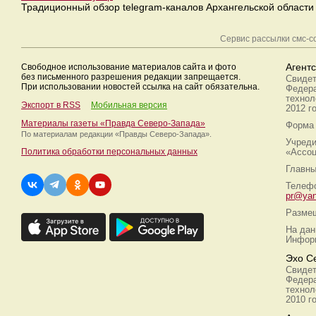
Традиционный обзор telegram-каналов Архангельской области
Сервис рассылки смс-
Свободное использование материалов сайта и фото
Агент
без письменного разрешения редакции запрещается.
Свидет
При использовании новостей ссылка на сайт обязательна.
Федера
технол
Экспорт в RSS
Мобильная версия
2012 г
Материалы газеты «Правда Северо-Запада»
Форма 
По материалам редакции
«Правды Северо-Запада».
Учреди
Политика обработки персональных данных
«Ассоц
Главны
Телефо
pr@yan
Размещ
На дан
Информ
Эхо С
Свидет
Федера
технол
2010 г