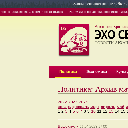
Завтра в
Архангельске +15°C
Се
о нет желающих, а в том, что нет ставок
На-ду-ли: горячая вода появится в домах 
Агентство Братьев
18+
НОВОСТИ АРХАН
Политика
Экономика
Культ
Политика: Архив ма
2022
2023
2024
январь
февраль
март
апрель
май
1
2
3
4
5
6
7
8
9
10
11
12
13
14
15
Выдохнули
26.04.2023 17:00