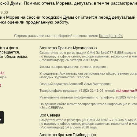
дской Думы. Помимо отчёта Морева, депутаты в темпе рассмотрели
09:00
ий Морев на сессии городской Думы отчитается перед депутатами 
ики оценили проделанную работу.
Сервис рассылки смс-сообщений предоставлен
КоллЦентр24
йта и фото
Агентство Братьев Мухоморовых
апрещается.
Свидетельство о регистрации СМИ Эл №ФС77-51565 выдано
йт обязательна.
по надзору в сфере связи, информационных технологий и м
(Роскомнадзор) 26 октября 2012 года.
Форма распространения: сетевое издание.
да»
Учредитель: Архангельская региональная общественная орг
ада».
молодых журналистов Севера».
Главный редактор Азовский Илья Викторович.
х
Телефон/факс редакции: (8182) 21-41-03, e-mail:
muhomor-pr@
Размещение платной информации по телефону: (8182) 47-41-
На данном сайте может распространяться информация Инфо
«Эхо СЕВЕРА».
Эхо Севера
Свидетельство о регистрации СМИ ИА №ФС77-39435 выдано
по надзору в сфере связи, информационных технологий и м
(Роскомнадзор) 14 апреля 2010 года.
Агентство братьев Грибоедовых