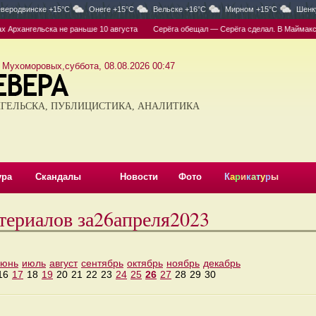
веродвинске +15°C
Онеге +15°C
Вельске +16°C
Мирном +15°C
Шенк
Архангельска не раньше 10 августа
Серёга обещал — Серёга сделал. В Маймаксе н
 Мухоморовых,суббота, 08.08.2026 00:47
ГЕЛЬСКА, ПУБЛИЦИСТИКА, АНАЛИТИКА
ура
Скандалы
Новости
Фото
К
а
р
и
к
а
т
у
р
ы
териалов за26апреля2023
июнь
июль
август
сентябрь
октябрь
ноябрь
декабрь
16
17
18
19
20
21
22
23
24
25
26
27
28
29
30