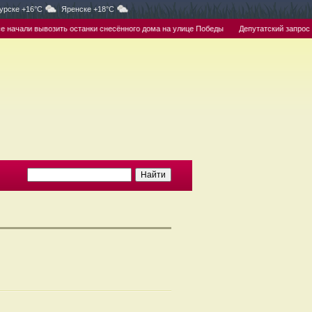
урске +16°C
Яренске +18°C
ачали вывозить останки снесённого дома на улице Победы
Депутатский запрос Ол