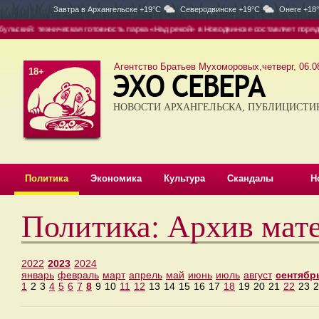
Завтра в
Архангельске +19°C
Северодвинске +19°C
Онеге +18
ский: техническая готовность парка «Над рекой» в Новодвинске составляет порядка 
Агентство Братьев Мухоморовых,четверг, 06.08
18+
НОВОСТИ АРХАНГЕЛЬСКА, ПУБЛИЦИСТИ
Политика
Экономика
Культура
Скандалы
Н
Политика: Архив мат
2022
2023
2024
январь
февраль
март
апрель
май
июнь
июль
август
сентябр
1
2
3
4
5
6
7
8
9
10
11
12
13
14
15
16
17
18
19
20
21
22
23
2