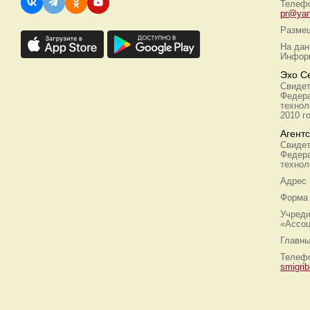
Телефо
pr@yan
Размещ
На дан
Информ
Эхо С
Свидет
Федера
технол
2010 г
Агент
Свидет
Федера
технол
Адрес
Форма 
Учреди
«Ассоц
Главны
Телефо
smigri