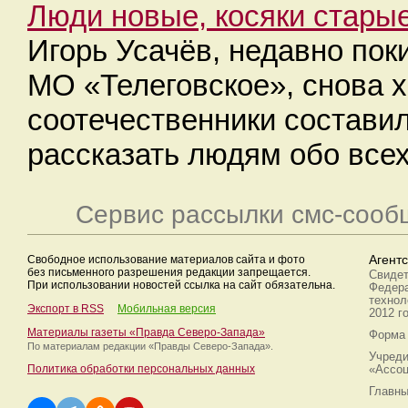
Люди новые, косяки стары
Игорь Усачёв, недавно пок
МО «Телеговское», снова х
соотечественники составил
рассказать людям обо всех
Сервис рассылки смс-сооб
Свободное использование материалов сайта и фото
Агент
без письменного разрешения редакции запрещается.
Свидет
При использовании новостей ссылка на сайт обязательна.
Федера
технол
Экспорт в RSS
Мобильная версия
2012 г
Материалы газеты «Правда Северо-Запада»
Форма 
По материалам редакции
«Правды Северо-Запада».
Учреди
Политика обработки персональных данных
«Ассоц
Главны