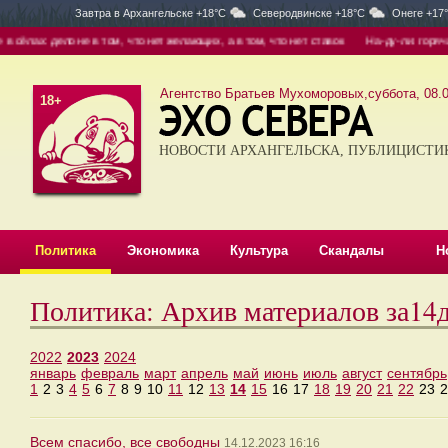
Завтра в
Архангельске +18°C
Северодвинске +18°C
Онеге +17
лах: дело не в том, что нет желающих, а в том, что нет ставок
На-ду-ли: горячая 
Агентство Братьев Мухоморовых,суббота, 08.0
18+
НОВОСТИ АРХАНГЕЛЬСКА, ПУБЛИЦИСТИ
Политика
Экономика
Культура
Скандалы
Н
Политика: Архив материалов за14
2022
2023
2024
январь
февраль
март
апрель
май
июнь
июль
август
сентябрь
1
2
3
4
5
6
7
8
9
10
11
12
13
14
15
16
17
18
19
20
21
22
23
2
Всем спасибо, все свободны
14.12.2023 16:16