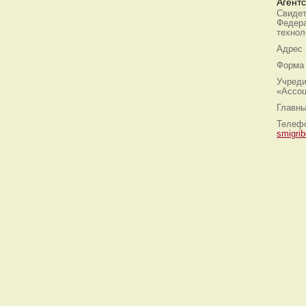
Агент
Свидет
Федера
технол
Адрес
Форма 
Учреди
«Ассоц
Главны
Телефо
smigri