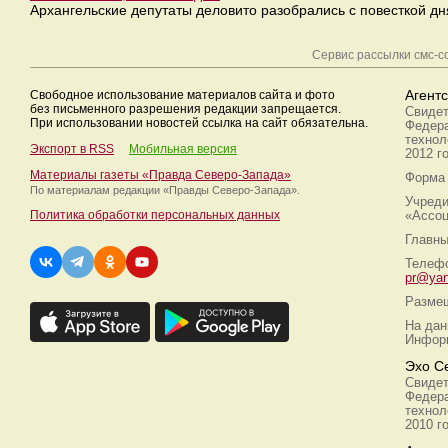
Архангельские депутаты деловито разобрались с повесткой дн
Сервис рассылки смс-
Свободное использование материалов сайта и фото
Агент
без письменного разрешения редакции запрещается.
Свидет
При использовании новостей ссылка на сайт обязательна.
Федера
технол
Экспорт в RSS
Мобильная версия
2012 г
Материалы газеты «Правда Северо-Запада»
Форма 
По материалам редакции
«Правды Северо-Запада».
Учреди
Политика обработки персональных данных
«Ассоц
Главны
Телефо
pr@yan
Размещ
На дан
Информ
Эхо С
Свидет
Федера
технол
2010 г