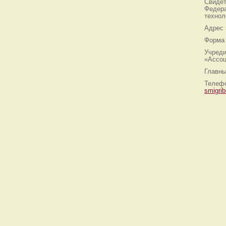
Свидет
Федера
технол
Адрес
Форма 
Учреди
«Ассоц
Главны
Телефо
smigri