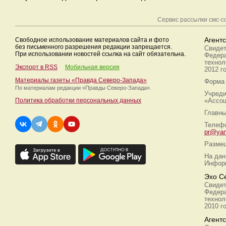
Сервис рассылки смс-
Свободное использование материалов сайта и фото
Агент
без письменного разрешения редакции запрещается.
Свидет
При использовании новостей ссылка на сайт обязательна.
Федера
технол
Экспорт в RSS
Мобильная версия
2012 г
Материалы газеты «Правда Северо-Запада»
Форма 
По материалам редакции
«Правды Северо-Запада».
Учреди
Политика обработки персональных данных
«Ассоц
Главны
Телефо
pr@yan
Размещ
На дан
Информ
Эхо С
Свидет
Федера
технол
2010 г
Агент