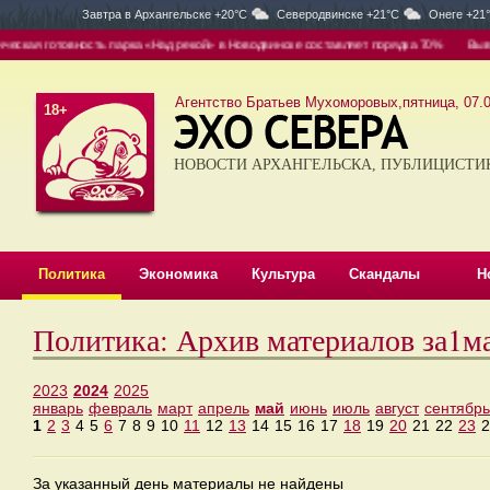
Завтра в
Архангельске +20°C
Северодвинске +21°C
Онеге +21
кая готовность парка «Над рекой» в Новодвинске составляет порядка 70%
Вывоз —
Агентство Братьев Мухоморовых,пятница, 07.0
18+
НОВОСТИ АРХАНГЕЛЬСКА, ПУБЛИЦИСТИ
Политика
Экономика
Культура
Скандалы
Н
Политика: Архив материалов за1м
2023
2024
2025
январь
февраль
март
апрель
май
июнь
июль
август
сентябрь
1
2
3
4
5
6
7
8
9
10
11
12
13
14
15
16
17
18
19
20
21
22
23
2
За указанный день материалы не найдены