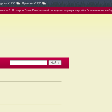
урске +17°C
Яренске +19°C
» № 1. Лототрон Эллы Памфиловой определил порядок партий в бюллетене на выборах