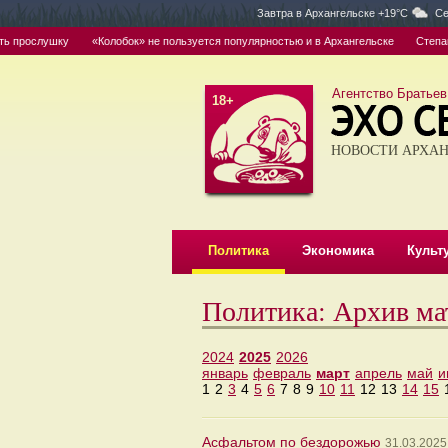
Завтра в
Архангельске +19°C
Се
 прослушку
«Колобок» не пользуется популярностью и в Архангельске
Степашин
Агентство Братьев
18+
НОВОСТИ АРХАН
Политика
Экономика
Культ
Политика: Архив ма
2024
2025
2026
январь
февраль
март
апрель
май
и
1
2
3
4
5
6
7
8
9
10
11
12
13
14
15
Асфальтом по бездорожью
31.03.2025