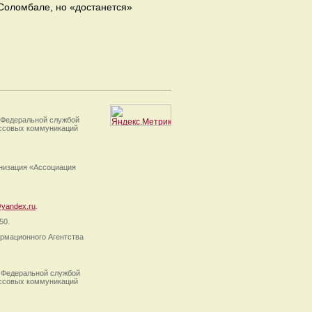
Соломбале, но «достанется»
 Федеральной службой
ассовых коммуникаций
анизация «Ассоциация
yandex.ru
.
50.
рмационного Агентства
 Федеральной службой
ассовых коммуникаций