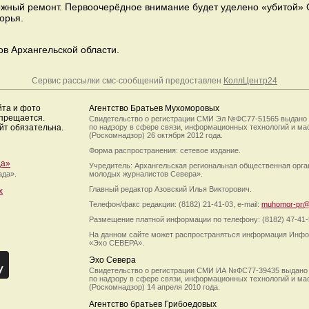
ожный ремонт. Первоочерёдное внимание будет уделено «убитой» 
орья.
в Архангельской области.
Сервис рассылки смс-сообщений предоставлен
КоллЦентр24
йта и фото
Агентство Братьев Мухоморовых
апрещается.
Свидетельство о регистрации СМИ Эл №ФС77-51565 выдано
йт обязательна.
по надзору в сфере связи, информационных технологий и м
(Роскомнадзор) 26 октября 2012 года.
Форма распространения: сетевое издание.
да»
Учредитель: Архангельская региональная общественная орг
ада».
молодых журналистов Севера».
Главный редактор Азовский Илья Викторович.
х
Телефон/факс редакции: (8182) 21-41-03, e-mail:
muhomor-pr@
Размещение платной информации по телефону: (8182) 47-41-
На данном сайте может распространяться информация Инфо
«Эхо СЕВЕРА».
Эхо Севера
Свидетельство о регистрации СМИ ИА №ФС77-39435 выдано
по надзору в сфере связи, информационных технологий и м
(Роскомнадзор) 14 апреля 2010 года.
Агентство братьев Грибоедовых