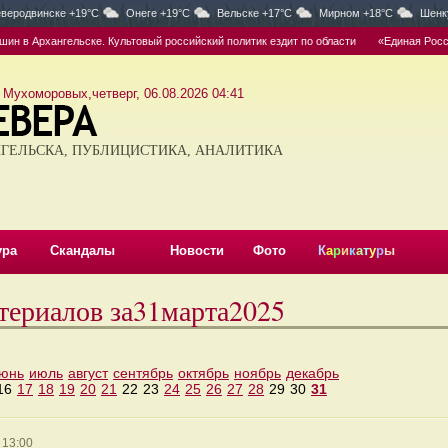
веродвинске +19°C
Онеге +19°C
Вельске +17°C
Мирном +18°C
Шенк
 в Архангельске. Культовый российский политик ездит по области
«Единая Россия
 Мухоморовых,четверг, 06.08.2026 04:41
ГЕЛЬСКА, ПУБЛИЦИСТИКА, АНАЛИТИКА
ура
Скандалы
Новости
Фото
К
а
р
и
к
а
т
у
р
ы
териалов за31марта2025
юнь
июль
август
сентябрь
октябрь
ноябрь
декабрь
16
17
18
19
20
21
22
23
24
25
26
27
28
29
30
31
 13:00