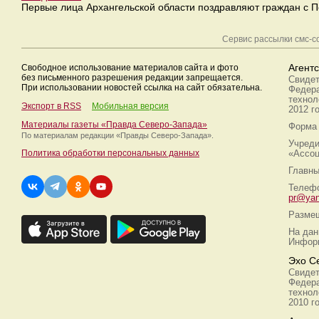
Первые лица Архангельской области поздравляют граждан с 
Сервис рассылки смс-
Свободное использование материалов сайта и фото
Агент
без письменного разрешения редакции запрещается.
Свидет
При использовании новостей ссылка на сайт обязательна.
Федера
технол
Экспорт в RSS
Мобильная версия
2012 г
Материалы газеты «Правда Северо-Запада»
Форма 
По материалам редакции
«Правды Северо-Запада».
Учреди
Политика обработки персональных данных
«Ассоц
Главны
Телефо
pr@yan
Размещ
На дан
Информ
Эхо С
Свидет
Федера
технол
2010 г