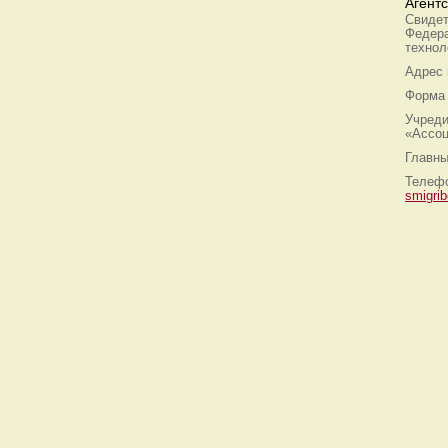
Агент
Свидет
Федера
технол
Адрес
Форма 
Учреди
«Ассоц
Главны
Телефо
smigri