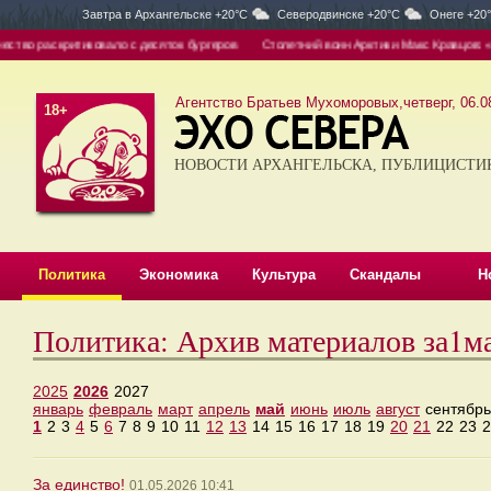
Завтра в
Архангельске +20°C
Северодвинске +20°C
Онеге +20
ство раскритиковало с десяток бургеров
Столетний воин Арктики Макс Кравцов: «Же
Агентство Братьев Мухоморовых,четверг, 06.08
18+
НОВОСТИ АРХАНГЕЛЬСКА, ПУБЛИЦИСТИ
Политика
Экономика
Культура
Скандалы
Н
Политика: Архив материалов за1м
2025
2026
2027
январь
февраль
март
апрель
май
июнь
июль
август
сентябрь
1
2
3
4
5
6
7
8
9
10
11
12
13
14
15
16
17
18
19
20
21
22
23
2
За единство!
01.05.2026 10:41