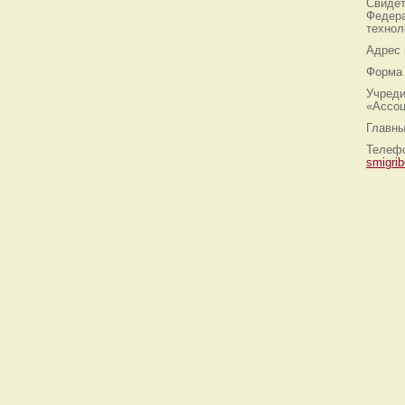
Свидет
Федера
технол
Адрес
Форма 
Учреди
«Ассоц
Главны
Телефо
smigri