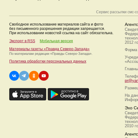
Сервис рассылки смс-
Свободное использование материалов сайта и фото
Агент
без письменного разрешения редакции запрещается.
Свидет
При использовании новостей ссылка на сайт обязательна.
Федера
технол
Экспорт в RSS
Мобильная версия
2012 г
Материалы газеты «Правда Северо-Запада»
Форма 
По материалам редакции
«Правды Северо-Запада».
Учреди
Политика обработки персональных данных
«Ассоц
Главны
Телефо
pr@yan
Размещ
На дан
Информ
Эхо С
Свидет
Федера
технол
2010 г
Агент