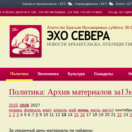
Завтра в
Архангельске +18°C
Северодвинске +18°C
Онеге +17
ёлах: дело не в том, что нет желающих, а в том, что нет ставок
На-ду-ли: горячая
Агентство Братьев Мухоморовых,суббота, 08.0
18+
НОВОСТИ АРХАНГЕЛЬСКА, ПУБЛИЦИСТИ
Политика
Экономика
Культура
Скандалы
Н
Политика: Архив материалов за1
2025
2026
2027
январь
февраль
март
апрель
май
июнь
июль
август
сентябр
1
2
3
4
5
6
7
8
9
10
11
12
13
14
15
16
17
18
19
20
21
22
23
2
За указанный день материалы не найдены